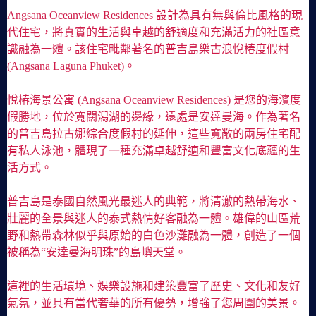
Angsana Oceanview Residences 設計為具有無與倫比風格的現
代住宅，將真實的生活與卓越的舒適度和充滿活力的社區意
識融為一體。該住宅毗鄰著名的普吉島樂古浪悅椿度假村
(Angsana Laguna Phuket)。
悅椿海景公寓 (Angsana Oceanview Residences) 是您的海濱度
假勝地，位於寬闊潟湖的邊緣，遠處是安達曼海。作為著名
的普吉島拉古娜綜合度假村的延伸，這些寬敞的兩房住宅配
有私人泳池，體現了一種充滿卓越舒適和豐富文化底蘊的生
活方式。
普吉島是泰國自然風光最迷人的典範，將清澈的熱帶海水、
壯麗的全景與迷人的泰式熱情好客融為一體。雄偉的山區荒
野和熱帶森林似乎與原始的白色沙灘融為一體，創造了一個
被稱為“安達曼海明珠”的島嶼天堂。
這裡的生活環境、娛樂設施和建築豐富了歷史、文化和友好
氣氛，並具有當代奢華的所有優勢，增強了您周圍的美景。