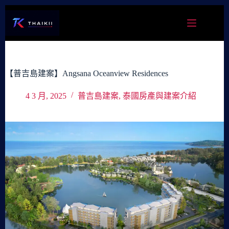
跳
至
主
要
內
容
【普吉島建案】Angsana Oceanview Residences
4 3 月, 2025
普吉島建案
,
泰國房產與建案介紹