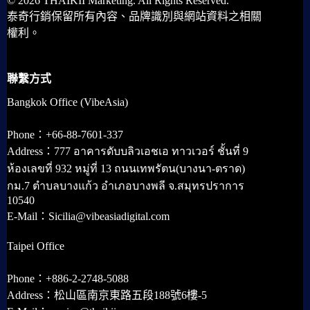
© 2026 THAIKII Marketing. All Rights Reserved.
泰奇行銷保留所有內容、品牌識別與網站資料之相關
權利。
聯繫方式
Bangkok Office (VibeAsia)
Phone：+66-88-7601-337
Address：777 อาคารดับบลิวเอชเอ ทาวเวอร์ ชั้นที่ 9
ห้องเลขที่ 932 หมู่ที่ 13 ถนนเทพรัตน(บางนา-ตราด)
กม.7 ตำบลบางแก้ว อำเภอบางพลี จ.สมุทรปราการ
10540
E-Mail：Sicilia@vibeasiadigital.com
Taipei Office
Phone：+886-2-2748-5088
Address：松山區南京東路五段188號6樓-5