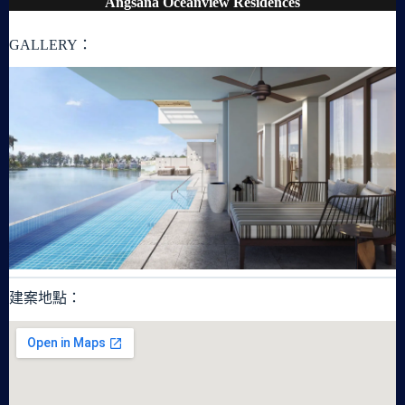
Angsana Oceanview Residences
GALLERY：
建案地點：