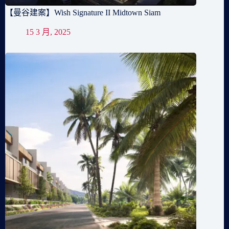
【曼谷建案】Wish Signature II Midtown Siam
15 3 月, 2025