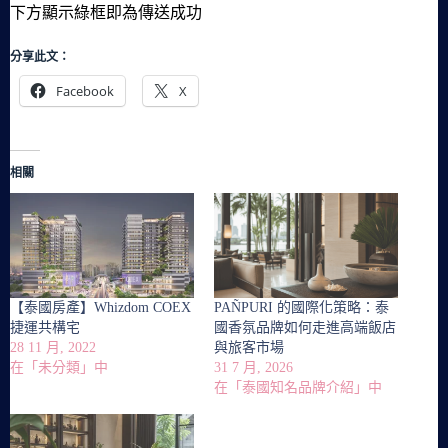
下方顯示綠框即為傳送成功
分享此文：
Facebook
X
相關
【泰國房產】Whizdom COEX
PAÑPURI 的國際化策略：泰
捷運共構宅
國香氛品牌如何走進高端飯店
28 11 月, 2022
與旅客市場
在「未分類」中
31 7 月, 2026
在「泰國知名品牌介紹」中