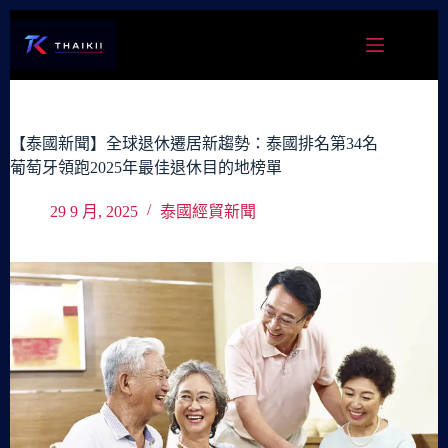
跳
至
主
要
內
容
【泰國新聞】全球退休遷居新趨勢：泰國排名第34名
葡萄牙領跑2025年最佳退休目的地榜單
29 9 月, 2025
泰國經貿新聞