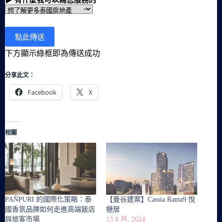
下方顯示綠框即為傳送成功
分享此文：
Facebook
X
相關
PAÑPURI 的國際化策略：泰
【曼谷建案】Cassia Rama9 悅
國香氛品牌如何走進高端飯店
槤居
與旅客市場
13 8 月, 2024