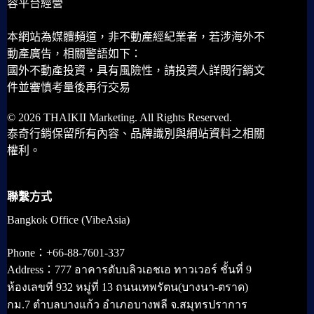
容平台經營
本網站為媒體頻道，非不動產經紀業者，若涉海外不
動產廣告，相關警語如下：
國外不動產投資，具有風險性，請投資人詳閱行銷文
件並審慎考量後再行交易
© 2026 THAIKII Marketing. All Rights Reserved.
泰奇行銷保留所有內容、品牌識別與網站資料之相關
權利。
聯繫方式
Bangkok Office (VibeAsia)
Phone：+66-88-7601-337
Address：777 อาคารดับบลิวเอชเอ ทาวเวอร์ ชั้นที่ 9
ห้องเลขที่ 932 หมู่ที่ 13 ถนนเทพรัตน(บางนา-ตราด)
กม.7 ตำบลบางแก้ว อำเภอบางพลี จ.สมุทรปราการ