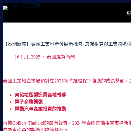
跳
至
主
要
內
容
【泰國新聞】泰國工業地產發展新機會: 倉儲租賃與工業園區
16 1 月, 2025
泰國經貿新聞
泰國工業地產市場預計在2025年將繼續保持強勁的成長勢頭
東協地區製造業基地轉移
電子商務擴張
電動汽車產業投資的推動
根據Colliers Thailand的最新報告，2024年泰國
成為東南亞的製造與物流樞紐。