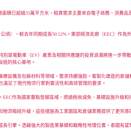
儲市場租賃合約新增面積已超過35萬平方米，租賃需求主要來自電子商務
971公頃），較去年同期成長50.12%。東部經濟走廊（EEC）
成長動力，特別是電動車（EV）產業及相關供應鏈的投資浪潮將進一
製造的核心基地。
及包裝材料等領域，需求持續強勁。客製化建造的倉儲和工廠（Built
，也滿足了現代物流行業對靈活性和高效管理的要求。
。EEC作為國家重點發展區域，透過稅收減免、基礎設施升級和
和物流樞紐升級，這些措施為工業園區和倉儲業務提供了更完善
的成長引擎。憑藉強大的製造業基礎和戰略性地理位置，泰國有