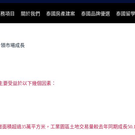
服務項目
關於我們
泰國房產建案
泰國品牌優選
泰國留
引領市場成長
，主要受益於以下幾個因素：
倉儲租賃市場新增面積超過35萬平方米，工業園區土地交易量較去年同期成