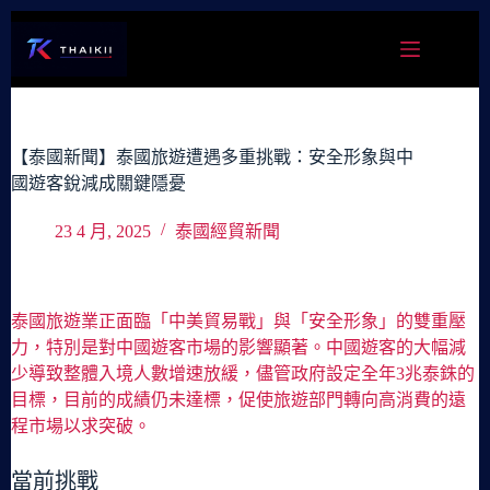
跳
至
主
要
內
容
【泰國新聞】泰國旅遊遭遇多重挑戰：安全形象與中
國遊客銳減成關鍵隱憂
23 4 月, 2025
泰國經貿新聞
泰國旅遊業正面臨「中美貿易戰」與「安全形象」的雙重壓
力，特別是對中國遊客市場的影響顯著。中國遊客的大幅減
少導致整體入境人數增速放緩，儘管政府設定全年3兆泰銖的
目標，目前的成績仍未達標，促使旅遊部門轉向高消費的遠
程市場以求突破。
當前挑戰