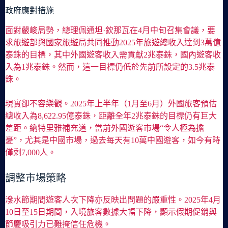
政府應對措施
面對嚴峻局勢，總理佩通坦·欽那瓦在4月中旬召集會議，要
求旅遊部與國家旅遊局共同推動2025年旅遊總收入達到3萬億
泰銖的目標，其中外國遊客收入需貢獻2兆泰銖，國內遊客收
入為1兆泰銖。然而，這一目標仍低於先前所設定的3.5兆泰
銖。
現實卻不容樂觀。2025年上半年（1月至6月）外國旅客預估
總收入為8,622.95億泰銖，距離全年2兆泰銖的目標仍有巨大
差距。納特里雅補充道，當前外國遊客市場“令人極為擔
憂”，尤其是中國市場，過去每天有10萬中國遊客，如今有時
僅剩7,000人。
調整市場策略
潑水節期間遊客人次下降亦反映出問題的嚴重性。2025年4月
10日至15日期間，入境旅客數據大幅下降，顯示假期促銷與
節慶吸引力已難掩信任危機。