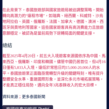
在此背景下，泰國旅遊部與國家旅遊局被迫調整策略，開始
轉向高潛力的“遠程市場”，如瑞典、紐西蘭、科威特、沙烏
地阿拉伯、英國、俄羅斯、法國、加拿大、德國、澳洲、西
班牙與奧地利等國家。這些國家遊客具有高消費能力且旅遊
意願穩定，被認為是當前局勢下逆轉局面的關鍵支撐。
總結
截至2025年4月20日，前五大入境遊客來源國依序為中國、馬
來西亞、俄羅斯、印度和韓國。儘管中國仍居首位，但4月16
日僅有5,833人入境，遠低於常態日均15,000-20,000人的水
平。泰國旅遊業正面臨亟需轉型升級的關鍵時刻，唯有提升
整體安全水準、重建國際形象，並深化多元市場拓展策略，
才能真正穩住局勢，邁向全年3兆泰銖收入的宏大目標。
資料來源
；
更多泰國新聞