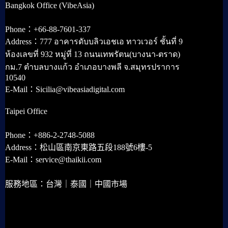
Bangkok Office (VibeAsia)
Phone：+66-88-7601-337
Address：777 อาคารดับบลิวเอชเอ ทาวเวอร์ ชั้นที่ 9
ห้องเลขที่ 932 หมู่ที่ 13 ถนนเทพรัตน(บางนา-ตราด)
กม.7 ตำบลบางแก้ว อำเภอบางพลี จ.สมุทรปราการ
10540
E-Mail：Sicilia@vibeasiadigital.com
Taipei Office
Phone：+886-2-2748-5088
Address：松山區南京東路五段188號6樓-5
E-Mail：service@thaikii.com
服務地區：台灣｜泰國｜中國市場