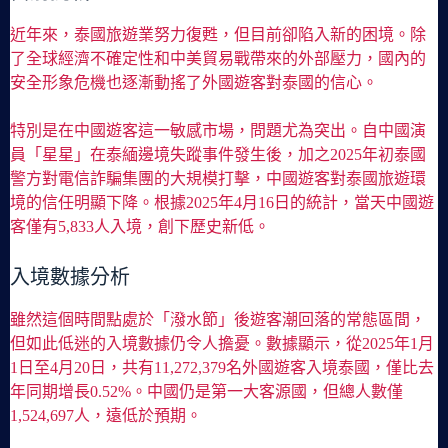
近年來，泰國旅遊業努力復甦，但目前卻陷入新的困境。除
了全球經濟不確定性和中美貿易戰帶來的外部壓力，國內的
安全形象危機也逐漸動搖了外國遊客對泰國的信心。
特別是在中國遊客這一敏感市場，問題尤為突出。自中國演
員「星星」在泰緬邊境失蹤事件發生後，加之2025年初泰國
警方對電信詐騙集團的大規模打擊，中國遊客對泰國旅遊環
境的信任明顯下降。根據2025年4月16日的統計，當天中國遊
客僅有5,833人入境，創下歷史新低。
入境數據分析
雖然這個時間點處於「潑水節」後遊客潮回落的常態區間，
但如此低迷的入境數據仍令人擔憂。數據顯示，從2025年1月
1日至4月20日，共有11,272,379名外國遊客入境泰國，僅比去
年同期增長0.52%。中國仍是第一大客源國，但總人數僅
1,524,697人，遠低於預期。