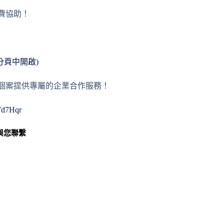
免費協助！
新分頁中開啟)
或者個案提供專屬的企業合作服務！
WWd7Hqr
與您聯繫