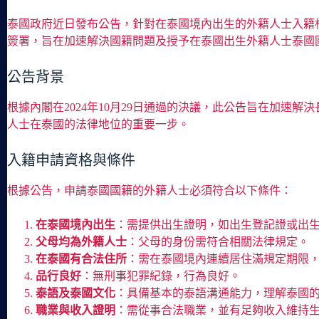
泰國政府近日發布公告，針對在泰國境內出生的外籍人士入籍標
簽署，旨在加速解決國籍問題及授予在泰國出生外籍人士泰國
公告背景
根據內閣在2024年10月29日通過的決議，此公告旨在加
人士在泰國的法律地位的重要一步。
入籍申請資格與條件
根據公告，申請泰國國籍的外籍人士必須符合以下條件：
在泰國境內出生
：需提供出生證明，如出生登記證或出
父母均為外籍人士
：父母的身份需符合相關法律規定。
在泰國有合法住所
：需在泰國境內連續居住滿規定期限
品行良好
：無刑事犯罪紀錄，行為良好。
泰語及泰國文化
：具備基本的泰語溝通能力，理解泰國
職業與收入證明
：需從事合法職業，並有足夠收入維持