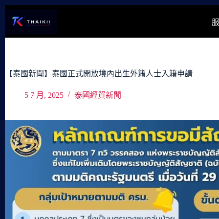
跳
至
主
要
內
容
【泰國新聞】泰國正式開放境內出生外籍人士入籍申請
5 7 月, 2025
泰國經貿新聞