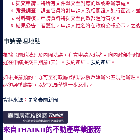
提交申請
：將所有文件遞交至對應的區或縣辦事處。
背景調查
：調查官員將對申請人及相關證人進行面談，
材料審核
：申請資料將提交至內政部進行審核。
結果公告
：若獲批，申請人姓名將在政府公報公示，之
申請受理地點
根據《國籍法》及內閣決議，有意申請入籍者可向內政部行政
遲在申請提交日期前1天）。預約連結：
預約連結
。
如未提前預約，亦可至行政廳登記局3樓戶籍辦公室現場辦理。
必須謹慎應對，以避免局勢進一步惡化。
資料來源
；
更多泰國新聞
來自THAIKII的不動產專業服務