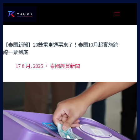
跳
至
主
要
內
容
【泰國新聞】20銖電車通票來了！泰國10月起實施跨
線一票到底
17 8 月, 2025
泰國經貿新聞