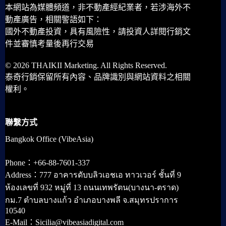
本網站為媒體頻道，非不動產經紀業者，若涉海外不
動產廣告，相關警語如下：
國外不動產投資，具有風險性，請投資人詳閱行銷文
件並審慎考量後再行交易
© 2026 THAIKII Marketing. All Rights Reserved.
泰奇行銷保留所有內容、品牌識別與網站資料之相關
權利。
聯繫方式
Bangkok Office (VibeAsia)
Phone：+66-88-7601-337
Address：777 อาคารดับบลิวเอชเอ ทาวเวอร์ ชั้นที่ 9
ห้องเลขที่ 932 หมู่ที่ 13 ถนนเทพรัตน(บางนา-ตราด)
กม.7 ตำบลบางแก้ว อำเภอบางพลี จ.สมุทรปราการ
10540
E-Mail：Sicilia@vibeasiadigital.com