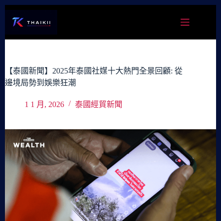
跳
至
主
要
內
容
【泰國新聞】2025年泰國社媒十大熱門全景回顧: 從
邊境局勢到娛樂狂潮
1 1 月, 2026
泰國經貿新聞