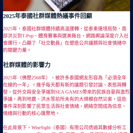
2025年泰國社群媒體熱議事件回顧
2025年，泰國社群媒體持續高溫運轉，從泰柬邊境局勢、南
部洪災到T-Pop、體育賽事與選美舞台，網路輿論深度介入社
會運行，凸顯了「社交動員」在塑造公共議題與社會情緒中
的關鍵力量。
社群媒體的影響力
2025年（佛歷2568年），被許多泰國網友形容為「必須全年
在線的一年」。幾乎每天都有新的議題引發討論、表態與轉
發，從外交與安全爭端到SEA GAMES帶來的民族自豪與激烈
爭議，再到地震、洪水等前所未有的大規模自然災害，這些
事件深刻影響了民眾生活與社會情緒，網絡空間成為信息、
情緒與行動的核心匯聚地。
在此背景下，WiseSight（泰國）有限公司透過其數據分析工