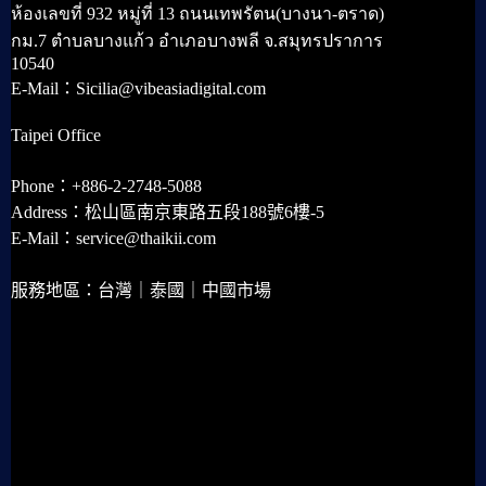
ห้องเลขที่ 932 หมู่ที่ 13 ถนนเทพรัตน(บางนา-ตราด)
กม.7 ตำบลบางแก้ว อำเภอบางพลี จ.สมุทรปราการ
10540
E-Mail：Sicilia@vibeasiadigital.com
Taipei Office
Phone：+886-2-2748-5088
Address：松山區南京東路五段188號6樓-5
E-Mail：service@thaikii.com
服務地區：台灣｜泰國｜中國市場