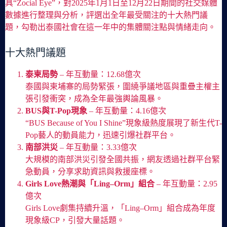
具“Zocial Eye”，對2025年1月1日至12月22日期間的社交媒體
數據進行整理與分析，評選出全年最受關注的十大熱門議
題，勾勒出泰國社會在這一年中的集體關注點與情緒走向。
十大熱門議題
泰柬局勢
– 年互動量：12.68億次
泰國與柬埔寨的局勢緊張，圍繞爭議地區與重疊主權主
張引發衝突，成為全年最強輿論風暴。
BUS與T-Pop現象
– 年互動量：4.16億次
“BUS Because of You I Shine”現象級熱度展現了新生代T-
Pop藝人的動員能力，迅速引爆社群平台。
南部洪災
– 年互動量：3.33億次
大規模的南部洪災引發全國共振，網友透過社群平台緊
急動員，分享求助資訊與救援座標。
Girls Love熱潮與「Ling–Orm」組合
– 年互動量：2.95
億次
Girls Love劇集持續升溫，「Ling–Orm」組合成為年度
現象級CP，引發大量話題。