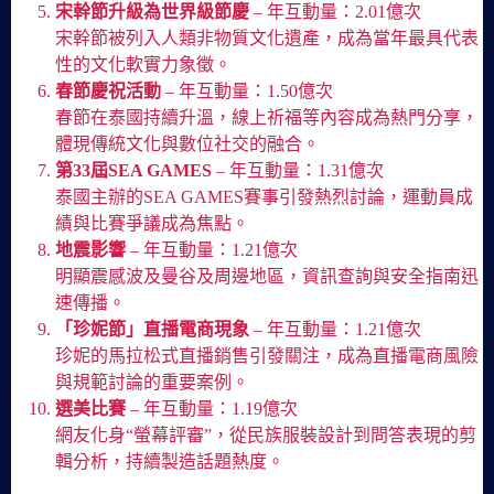
宋幹節升級為世界級節慶
– 年互動量：2.01億次
宋幹節被列入人類非物質文化遺產，成為當年最具代表
性的文化軟實力象徵。
春節慶祝活動
– 年互動量：1.50億次
春節在泰國持續升溫，線上祈福等內容成為熱門分享，
體現傳統文化與數位社交的融合。
第33屆SEA GAMES
– 年互動量：1.31億次
泰國主辦的SEA GAMES賽事引發熱烈討論，運動員成
績與比賽爭議成為焦點。
地震影響
– 年互動量：1.21億次
明顯震感波及曼谷及周邊地區，資訊查詢與安全指南迅
速傳播。
「珍妮節」直播電商現象
– 年互動量：1.21億次
珍妮的馬拉松式直播銷售引發關注，成為直播電商風險
與規範討論的重要案例。
選美比賽
– 年互動量：1.19億次
網友化身“螢幕評審”，從民族服裝設計到問答表現的剪
輯分析，持續製造話題熱度。