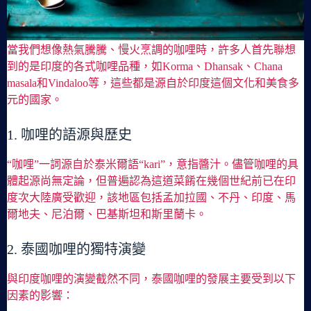
當我們想像熱氣騰騰、慢火烹調的咖哩時，許多人首先聯想
到的是印度的各式咖哩品種，如Korma、Dhansak、Chana
masala和Vindaloo等，這些都是源自於印度這個文化和美食多
元的國家。
1. 咖哩的語源與歷史
“咖哩”一詞源自於泰米爾語“kari”，意指醬汁。儘管咖哩的具
體起源尚無定論，但普遍認為這道菜餚在幾個世紀前已在印
度次大陸廣受歡迎，該地區包括孟加拉國、不丹、印度、馬
爾地夫、尼泊爾、巴基斯坦和斯里蘭卡。
2. 泰國咖哩的獨特演變
與印度咖哩的演變截然不同，泰國咖哩的發展主要受到以下
因素的影響：