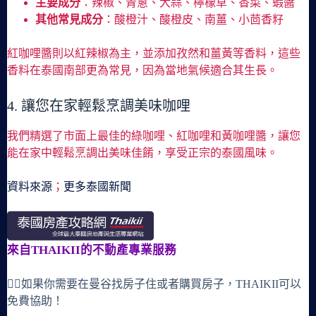
主要成分
：辣椒、青蔥、大蒜、檸檬草、香菜、蝦醬
其他常見成分
：酸橙汁、酸橙皮、南薑、小茴香籽
紅咖哩醬則以紅辣椒為主，並添加孜然和薑黃等香料，這些
香料在泰國南部更為常見，因為當地氣候適合其生長。
4. 讓您在家輕鬆烹調美味咖哩
我們精選了市面上最佳的綠咖哩、紅咖哩和黃咖哩醬，讓您
能在家中輕鬆烹調出美味佳餚，享受正宗的泰國風味。
資料來源
；
更多泰國新聞
來自THAIKII的不動產專業服務
🙋‍♀️如果你需要在曼谷找房子住或者購買房子，THAIKII可以
免費協助！