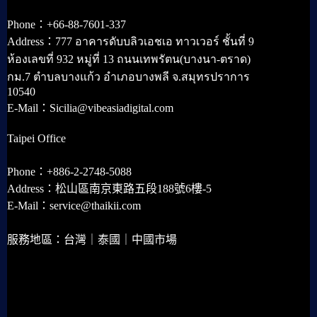
Phone：+66-88-7601-337
Address：777 อาคารดับบลิวเอชเอ ทาวเวอร์ ชั้นที่ 9
ห้องเลขที่ 932 หมู่ที่ 13 ถนนเทพรัตน(บางนา-ตราด)
กม.7 ตำบลบางแก้ว อำเภอบางพลี จ.สมุทรปราการ
10540
E-Mail：Sicilia@vibeasiadigital.com
Taipei Office
Phone：+886-2-2748-5088
Address：松山區南京東路五段188號6樓-5
E-Mail：service@thaikii.com
服務地區：台灣｜泰國｜中國市場