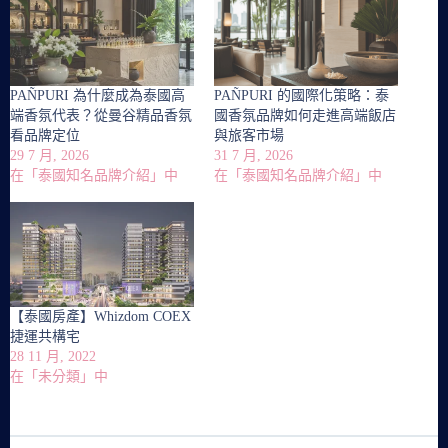
PAÑPURI 為什麼成為泰國高
PAÑPURI 的國際化策略：泰
端香氛代表？從曼谷精品香氛
國香氛品牌如何走進高端飯店
看品牌定位
與旅客市場
29 7 月, 2026
31 7 月, 2026
在「泰國知名品牌介紹」中
在「泰國知名品牌介紹」中
【泰國房產】Whizdom COEX
捷運共構宅
28 11 月, 2022
在「未分類」中