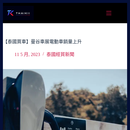
跳
至
主
要
內
容
【泰國買車】曼谷車展電動車銷量上升
11 5 月, 2023
泰國經貿新聞