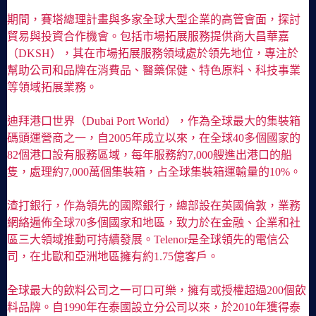
期間，賽塔總理計畫與多家全球大型企業的高管會面，探討
貿易與投資合作機會。包括市場拓展服務提供商大昌華嘉
（DKSH），其在市場拓展服務領域處於領先地位，專注於
幫助公司和品牌在消費品、醫藥保健、特色原料、科技事業
等領域拓展業務。
迪拜港口世界（Dubai Port World），作為全球最大的集裝箱
碼頭運營商之一，自2005年成立以來，在全球40多個國家的
82個港口設有服務區域，每年服務約7,000艘進出港口的船
隻，處理約7,000萬個集裝箱，占全球集裝箱運輸量的10%。
渣打銀行，作為領先的國際銀行，總部設在英國倫敦，業務
網絡遍佈全球70多個國家和地區，致力於在金融、企業和社
區三大領域推動可持續發展。Telenor是全球領先的電信公
司，在北歐和亞洲地區擁有約1.75億客戶。
全球最大的飲料公司之一可口可樂，擁有或授權超過200個飲
料品牌。自1990年在泰國設立分公司以來，於2010年獲得泰