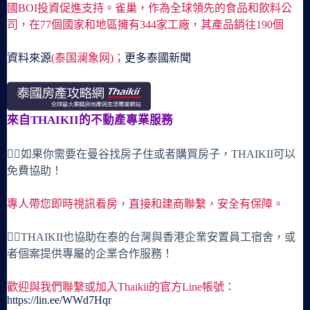
國BOI投資促進支持。雀巢，作為全球領先的食品和飲料公
司，在77個國家和地區擁有344家工廠，其產品銷往190個
資料來源
(泰国澜象网)；
更多泰國新聞
來自THAIKII的不動產專業服務
🙋‍♀️如果你需要在曼谷找房子住或者購買房子，THAIKII可以
免費協助！
專人帶您即時視訊看房，直接和建商聯繫，安全有保障。
🙋‍♀️THAIKII也協助在泰的台灣與香港企業安置員工宿舍，或
者個案提供專屬的企業合作服務！
歡迎與我們聯繫或加入Thaikii的官方Line帳號：
https://lin.ee/WWd7Hqr