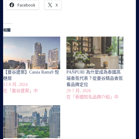
Facebook
X
相關
【曼谷建案】Cassia Rama9 悅
PAÑPURI 為什麼成為泰國高
槤居
端香氛代表？從曼谷精品香氛
13 8 月, 2024
看品牌定位
在「曼谷建案」中
29 7 月, 2026
在「泰國知名品牌介紹」中