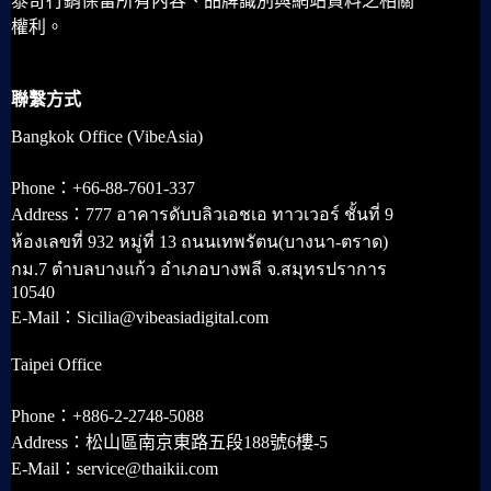
泰奇行銷保留所有內容、品牌識別與網站資料之相關
權利。
聯繫方式
Bangkok Office (VibeAsia)
Phone：+66-88-7601-337
Address：777 อาคารดับบลิวเอชเอ ทาวเวอร์ ชั้นที่ 9
ห้องเลขที่ 932 หมู่ที่ 13 ถนนเทพรัตน(บางนา-ตราด)
กม.7 ตำบลบางแก้ว อำเภอบางพลี จ.สมุทรปราการ
10540
E-Mail：Sicilia@vibeasiadigital.com
Taipei Office
Phone：+886-2-2748-5088
Address：松山區南京東路五段188號6樓-5
E-Mail：service@thaikii.com