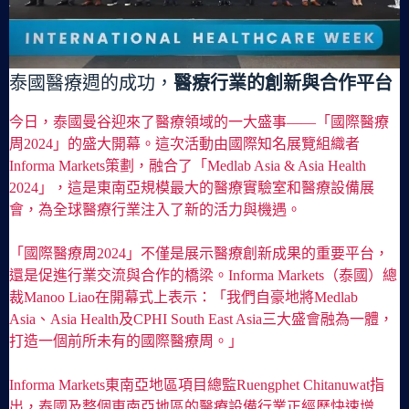
泰國醫療週的成功，
醫療行業的創新與合作平台
今日，泰國曼谷迎來了醫療領域的一大盛事——「國際醫療
周2024」的盛大開幕。這次活動由國際知名展覽組織者
Informa Markets策劃，融合了「Medlab Asia & Asia Health
2024」，這是東南亞規模最大的醫療實驗室和醫療設備展
會，為全球醫療行業注入了新的活力與機遇。
「國際醫療周2024」不僅是展示醫療創新成果的重要平台，
還是促進行業交流與合作的橋梁。Informa Markets（泰國）總
裁Manoo Liao在開幕式上表示：「我們自豪地將Medlab
Asia、Asia Health及CPHI South East Asia三大盛會融為一體，
打造一個前所未有的國際醫療周。」
Informa Markets東南亞地區項目總監Ruengphet Chitanuwat指
出，泰國及整個東南亞地區的醫療設備行業正經歷快速增