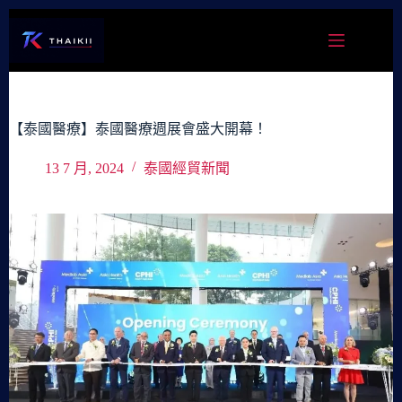
跳
至
主
要
內
容
【泰國醫療】泰國醫療週展會盛大開幕！
13 7 月, 2024
泰國經貿新聞