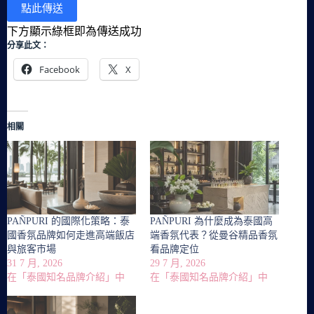
下方顯示綠框即為傳送成功
分享此文：
Facebook
X
相關
PAÑPURI 的國際化策略：泰
PAÑPURI 為什麼成為泰國高
國香氛品牌如何走進高端飯店
端香氛代表？從曼谷精品香氛
與旅客市場
看品牌定位
31 7 月, 2026
29 7 月, 2026
在「泰國知名品牌介紹」中
在「泰國知名品牌介紹」中