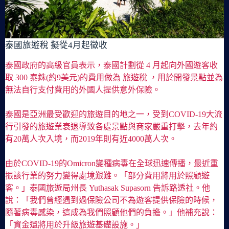
泰國旅遊稅 擬從4月起徵收
泰國政府的高級官員表示，泰國計劃從 4 月起向外國遊客收
取 300 泰銖(約9美元)的費用做為 旅遊稅 ，用於開發景點並為
無法自行支付費用的外國人提供意外保險。
泰國是亞洲最受歡迎的旅遊目的地之一，受到COVID-19大流
行引發的旅遊業衰退導致各處景點與商家嚴重打擊，去年約
有20萬人次入境，而2019年則有近4000萬人次。
由於COVID-19的Omicron變種病毒在全球迅速傳播，最近重
振該行業的努力變得處境艱難。「部分費用將用於照顧遊
客。」泰國旅遊局州長 Yuthasak Supasorn 告訴路透社。他
說：「我們曾經遇到過保險公司不為遊客提供保險的時候，
隨著病毒感染，這成為我們照顧他們的負擔。」他補充說：
「資金還將用於升級旅遊基礎設施。」