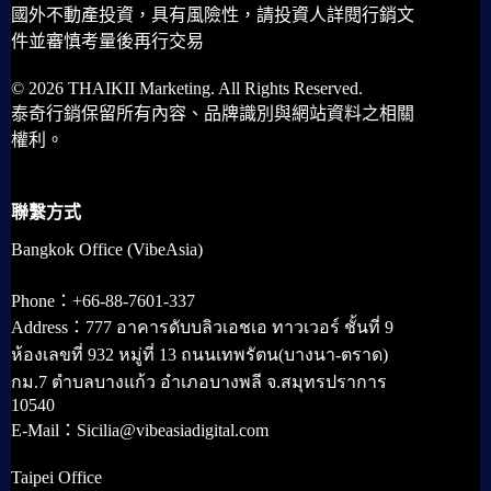
國外不動產投資，具有風險性，請投資人詳閱行銷文
件並審慎考量後再行交易
© 2026 THAIKII Marketing. All Rights Reserved.
泰奇行銷保留所有內容、品牌識別與網站資料之相關
權利。
聯繫方式
Bangkok Office (VibeAsia)
Phone：+66-88-7601-337
Address：777 อาคารดับบลิวเอชเอ ทาวเวอร์ ชั้นที่ 9
ห้องเลขที่ 932 หมู่ที่ 13 ถนนเทพรัตน(บางนา-ตราด)
กม.7 ตำบลบางแก้ว อำเภอบางพลี จ.สมุทรปราการ
10540
E-Mail：Sicilia@vibeasiadigital.com
Taipei Office