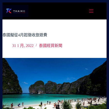
跳
至
主
要
內
容
泰國擬從4月起徵收旅遊費
31 1 月, 2022
泰國經貿新聞