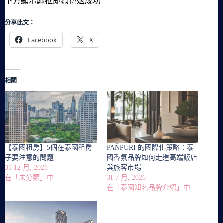
下方顯示綠框即為傳送成功
分享此文：
Facebook
X
相關
【泰國租房】5個在泰國租房
PAÑPURI 的國際化策略：泰
子要注意的問題
國香氛品牌如何走進高端飯店
31 12 月, 2021
與旅客市場
在「未分類」中
31 7 月, 2026
在「泰國知名品牌介紹」中