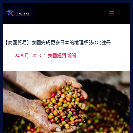
跳
至
主
要
內
容
【泰國貿易】泰國完成更多日本的地理標誌(GI)註冊
24 8 月, 2023
泰國經貿新聞