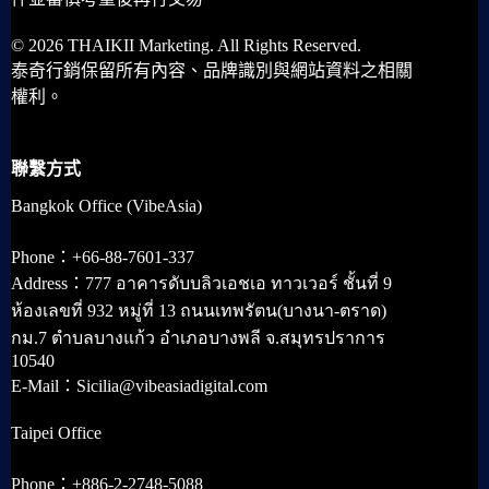
© 2026 THAIKII Marketing. All Rights Reserved.
泰奇行銷保留所有內容、品牌識別與網站資料之相關
權利。
聯繫方式
Bangkok Office (VibeAsia)
Phone：+66-88-7601-337
Address：777 อาคารดับบลิวเอชเอ ทาวเวอร์ ชั้นที่ 9
ห้องเลขที่ 932 หมู่ที่ 13 ถนนเทพรัตน(บางนา-ตราด)
กม.7 ตำบลบางแก้ว อำเภอบางพลี จ.สมุทรปราการ
10540
E-Mail：Sicilia@vibeasiadigital.com
Taipei Office
Phone：+886-2-2748-5088