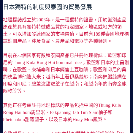
日本獨特的制度與泰國的貿易發展
地理標誌成立於2003年，是一種獨特的證書，用於識別產品
原產於具有獨特特徵或品質的特定國家，地區或地方的領
土，可以增加發達國家的市場價值。目前有189種泰國地理標
誌註冊產品，涉及食品、農產品和電器等各種類別。
目前在32個國家有數種泰國產品已註冊地理標誌：歐盟和印
尼的Thung Kula Rong Hai hom mali rice；歐盟和日本的土昌咖
啡；在歐盟、柬埔寨和日本銷售土豆咖啡；歐盟和印尼的桑
約德孟博他隆大米；越南年土著伊桑絲紗；南奔錦緞絲綢在
印度和印尼；碧差汶甜羅望子在越南；和越南年的南奔金龍
眼乾等等。
其他正在考慮註冊地理標誌的產品包括中國的Thung Kula
Rong Hai hom馬里米、Pakpanang Tab Tim Siam柚子和
Phetchabun甜羅望子，以及日本的Huay Mon鳳梨。