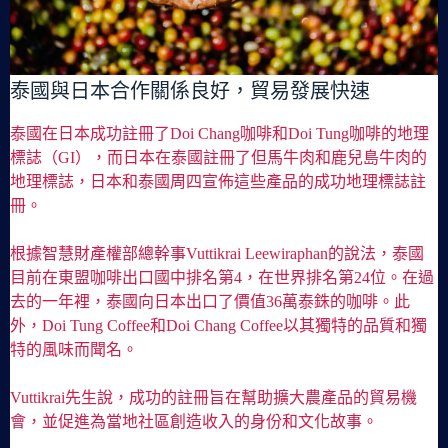
泰國與日本合作關係良好，貿易發展快速
泰國在日本成功註冊了Doi Chang咖啡和Doi Tung咖啡的地理
標誌（GI），而日本在泰國註冊了但馬牛肉和鹿兒島牛肉的
地理標誌，日本和泰國周四宣佈這些產品的成功地理標誌註
冊。
根據智慧財產權部總幹事Vuttikrai Leewiraphan的說法，泰國
目前在東盟咖啡出口國中排名第4，在世界排名第24位。在過
去的一年裡，泰國向日本出口了價值36萬泰銖的咖啡。此
外，Doi Tung Coffee和Doi Chang Coffee以其獨特的品質和獨
特的風味而聞名。
Vuttikrai先生說，成功的註冊旨在幫助擴大農產品的貿易機
會，並促進為當地社區創造收入的身份和文化故事。