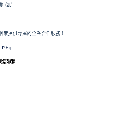
免費協助！
或者個案提供專屬的企業合作服務！
WWd7Hqr
與您聯繫