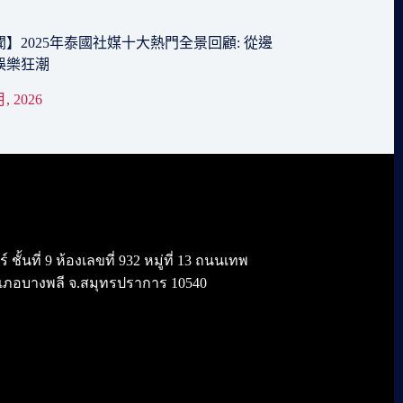
】2025年泰國社媒十大熱門全景回顧: 從邊
娛樂狂潮
月, 2026
้นที่ 9 ห้องเลขที่ 932 หมู่ที่ 13 ถนนเทพ
เภอบางพลี จ.สมุทรปราการ 10540