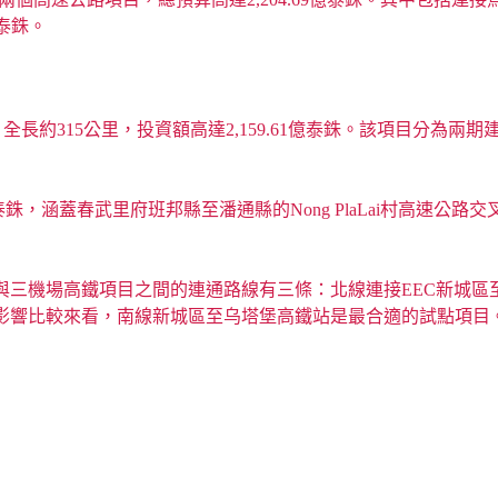
億泰銖。
約315公里，投資額高達2,159.61億泰銖。該項目分為兩期建
泰銖，涵蓋春武里府班邦縣至潘通縣的Nong PlaLai村高速公路
與三機場高鐵項目之間的連通路線有三條：北線連接EEC新城區
境影響比較來看，南線新城區至乌塔堡高鐵站是最合適的試點項目