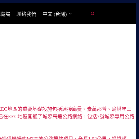
學職場
聯絡我們
中文 (台灣)
EEC地區的重要基礎設施包括連接廊曼、素萬那普、烏塔堡三
在EEC地區開通了城際高速公路網絡，包括7號城際專用公路
接烏塔堡機場的M7高速公路擴建項目，全長1.92公里，投資額