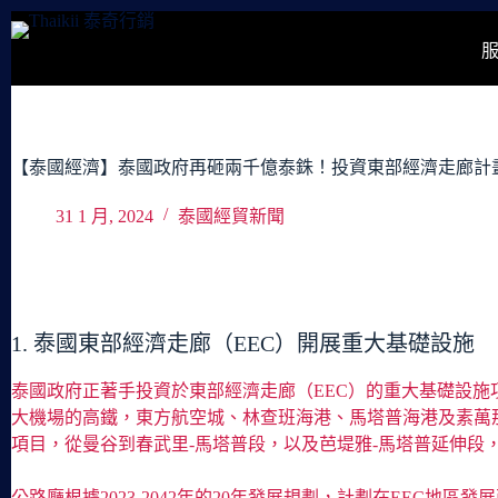
跳
至
主
要
內
容
【泰國經濟】泰國政府再砸兩千億泰銖！投資東部經濟走廊計
31 1 月, 2024
泰國經貿新聞
1. 泰國東部經濟走廊（EEC）開展重大基礎設施
泰國政府正著手投資於東部經濟走廊（EEC）的重大基礎設施
大機場的高鐵，東方航空城、林查班海港、馬塔普海港及素萬
項目，從曼谷到春武里-馬塔普段，以及芭堤雅-馬塔普延伸段，總
公路廳根據2023-2042年的20年發展規劃，計劃在EEC地區