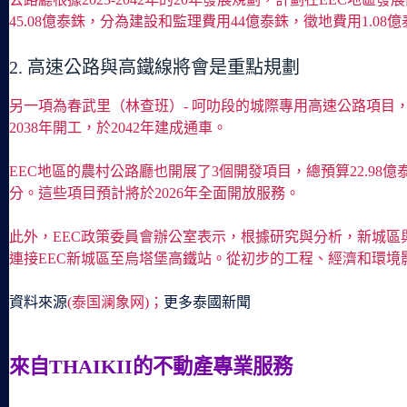
45.08億泰銖，分為建設和監理費用44億泰銖，徵地費用1.08
2. 高速公路與高鐵線將會是重點規劃
另一項為春武里（林查班）- 呵叻段的城際專用高速公路項目，全長
2038年開工，於2042年建成通車。
EEC地區的農村公路廳也開展了3個開發項目，總預算22.98億
分。這些項目預計將於2026年全面開放服務。
此外，EEC政策委員會辦公室表示，根據研究與分析，新城區
連接EEC新城區至烏塔堡高鐵站。從初步的工程、經濟和環
資料來源
(泰国澜象网)；
更多泰國新聞
來自THAIKII的不動產專業服務