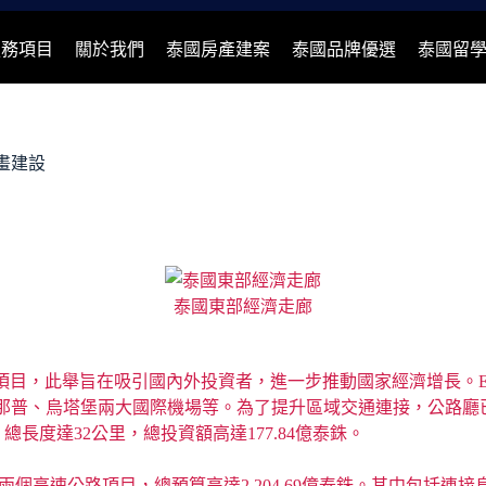
服務項目
關於我們
泰國房產建案
泰國品牌優選
泰國留
畫建設
泰國東部經濟走廊
項目，此舉旨在吸引國內外投資者，進一步推動國家經濟增長。
那普、烏塔堡兩大國際機場等。為了提升區域交通連接，公路廳已
長度達32公里，總投資額高達177.84億泰銖。
發展兩個高速公路項目，總預算高達2,204.69億泰銖。其中包括連