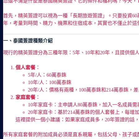
您還不清楚什麼是泰國精英簽證、它的條件和福利嗎？今天，Th
首先，精英簽證可以視為一種「長期旅遊簽證」。只要投資60萬
年，考量到時間、精力、機票和住宿成本，其實也不僅止於這
一、泰國簽證種類介紹
現行的精英簽證分為三種年限：5年、10年和20年，且提供個
個人套餐
：
5年/人：60萬泰銖
10年/人：100萬泰銖
20年/人：價格有兩種，100萬泰銖和214萬泰銖
家庭套餐
：
10年家庭卡：主申請人80萬泰銖，加入一名成員需
20年家庭卡：基於214萬泰銖的個人套餐上，每增
這裡提供一個小建議：如果家庭成員多，20年簽證的話，
所有家庭套餐的附加成員必須是直系親屬，包括父母、孩子或