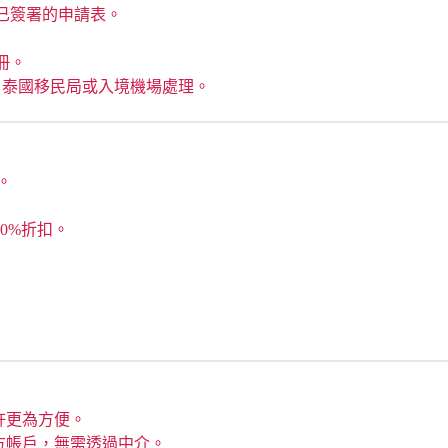
已簽署的申請表。
冊。
、泰國移民局或入境機場處理。
。
約10%折扣。
許更為方便。
方帳戶，無需透過中介。