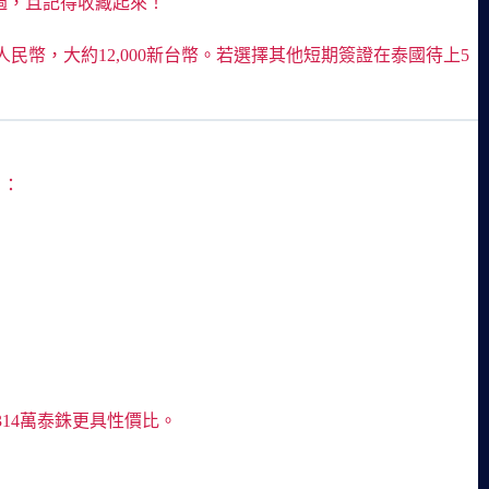
錯過，且記得收藏起來！
幣，大約12,000新台幣。若選擇其他短期簽證在泰國待上5
）：
14萬泰銖更具性價比。