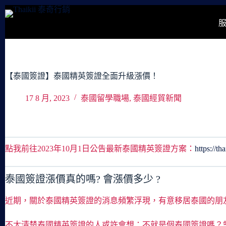
跳
至
主
要
內
容
【泰國簽證】泰國精英簽證全面升級漲價！
17 8 月, 2023
泰國留學職場
,
泰國經貿新聞
點我前往2023年10月1日公告最新泰國精英簽證方案：
https://th
泰國簽證漲價真的嗎? 會漲價多少 ?
近期，關於泰國精英簽證的消息頻繁浮現，有意移居泰國的朋
不太清楚泰國精英簽證的人或許會想：不就是個泰國簽證嗎？