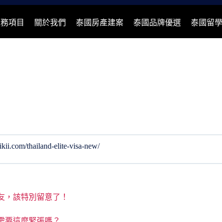
服務項目
關於我們
泰國房產建案
泰國品牌優選
泰國留
aikii.com/thailand-elite-visa-new/
友，該特別留意了！
需要這麼緊張嗎？