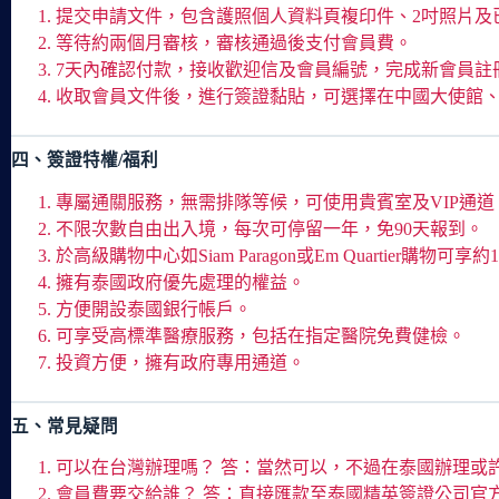
提交申請文件，包含護照個人資料頁複印件、2吋照片及
等待約兩個月審核，審核通過後支付會員費。
7天內確認付款，接收歡迎信及會員編號，完成新會員註
收取會員文件後，進行簽證黏貼，可選擇在中國大使館
四、簽證特權/福利
專屬通關服務，無需排隊等候，可使用貴賓室及VIP通道
不限次數自由出入境，每次可停留一年，免90天報到。
於高級購物中心如Siam Paragon或Em Quartier購物可享
擁有泰國政府優先處理的權益。
方便開設泰國銀行帳戶。
可享受高標準醫療服務，包括在指定醫院免費健檢。
投資方便，擁有政府專用通道。
五、常見疑問
可以在台灣辦理嗎？ 答：當然可以，不過在泰國辦理或
會員費要交給誰？ 答：直接匯款至泰國精英簽證公司官