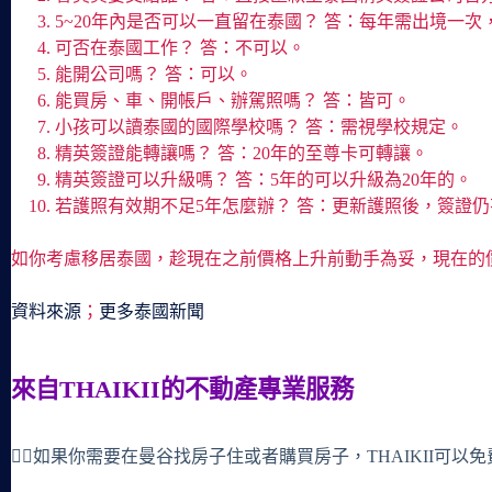
5~20年內是否可以一直留在泰國？ 答：每年需出境一
可否在泰國工作？ 答：不可以。
能開公司嗎？ 答：可以。
能買房、車、開帳戶、辦駕照嗎？ 答：皆可。
小孩可以讀泰國的國際學校嗎？ 答：需視學校規定。
精英簽證能轉讓嗎？ 答：20年的至尊卡可轉讓。
精英簽證可以升級嗎？ 答：5年的可以升級為20年的。
若護照有效期不足5年怎麼辦？ 答：更新護照後，簽證
如你考慮移居泰國，趁現在之前價格上升前動手為妥，現在的
資料來源
；
更多泰國新聞
來自THAIKII的不動產專業服務
🙋‍♀️如果你需要在曼谷找房子住或者購買房子，THAIKII可以