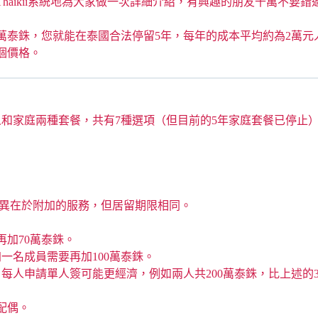
aikii系統地為大家做一次詳細介紹，有興趣的朋友千萬不要
泰銖，您就能在泰國合法停留5年，每年的成本平均約為2萬元人民
個價格。
人和家庭兩種套餐，共有7種選項（但目前的5年家庭套餐已停止
，差異在於附加的服務，但居留期限相同。
再加70萬泰銖。
加一名成員需要再加100萬泰銖。
每人申請單人簽可能更經濟，例如兩人共200萬泰銖，比上述的3
配偶。