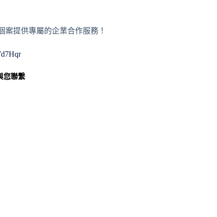
或者個案提供專屬的企業合作服務！
WWd7Hqr
與您聯繫