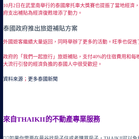
10月2日在武里南舉行的泰國摩托車大獎賽也提振了當地經濟
府支出補貼為經濟復甦增添了動力。
泰國政府推出旅遊補貼方案
外國遊客繼續大量返回，同時舉辦了更多的活動。旺季也促進
政府的「我們一起旅行」旅遊補貼，支付40%的住宿費用和每晚600
大流行引發的經濟負擔的泰國人中很受歡迎。
資料來源
；
更多泰國新聞
來自THAIKII的不動產專業服務
🙋‍♀️如果你需要在曼谷找房子住或者購買房子，THAIKII可以