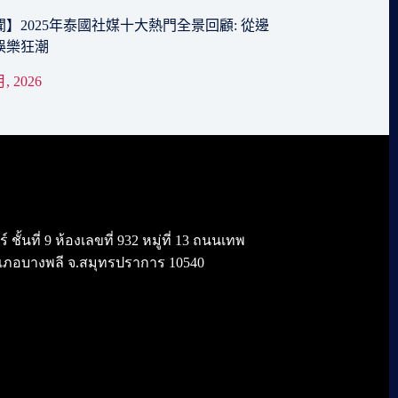
】2025年泰國社媒十大熱門全景回顧: 從邊
娛樂狂潮
月, 2026
้นที่ 9 ห้องเลขที่ 932 หมู่ที่ 13 ถนนเทพ
เภอบางพลี จ.สมุทรปราการ 10540