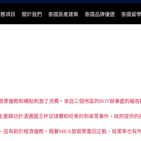
服務項目
關於我們
泰國房產建案
泰國品牌優選
泰國留
遊業復甦和補貼刺激了消費。來自三個地區的BOT辦事處的報告顯示
主要歸功於清邁國王杯足球賽和旺季的到來等事件，政府提供的
，這有助於經濟復甦。隨著MICE旅遊業重回正軌，就業率也有