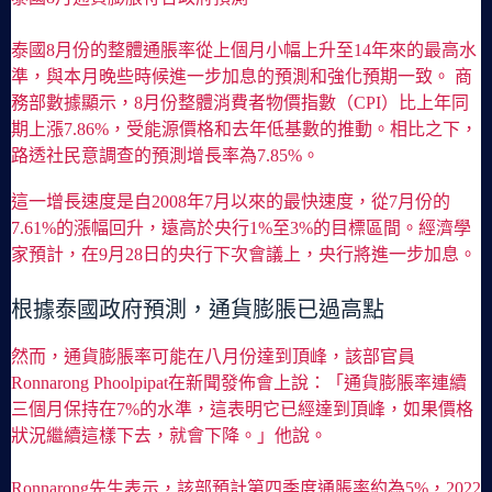
泰國8月份的整體通脹率從上個月小幅上升至14年來的最高水
準，與本月晚些時候進一步加息的預測和強化預期一致。 商
務部數據顯示，8月份整體消費者物價指數（CPI）比上年同
期上漲7.86%，受能源價格和去年低基數的推動。相比之下，
路透社民意調查的預測增長率為7.85%。
這一增長速度是自2008年7月以來的最快速度，從7月份的
7.61%的漲幅回升，遠高於央行1%至3%的目標區間。經濟學
家預計，在9月28日的央行下次會議上，央行將進一步加息。
根據泰國政府預測，通貨膨脹已過高點
然而，通貨膨脹率可能在八月份達到頂峰，該部官員
Ronnarong Phoolpipat在新聞發佈會上說：「通貨膨脹率連續
三個月保持在7%的水準，這表明它已經達到頂峰，如果價格
狀況繼續這樣下去，就會下降。」他說。
Ronnarong先生表示，該部預計第四季度通脹率約為5%，2022