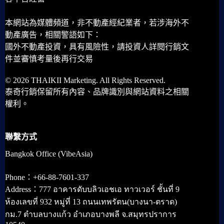
本網站為媒體頻道，非不動產經紀業者，若涉海外不
動產廣告，相關警語如下：
國外不動產投資，具有風險性，請投資人詳閱行銷文
件並審慎考量後再行交易
© 2026 THAIKII Marketing. All Rights Reserved.
泰奇行銷保留所有內容、品牌識別與網站資料之相關
權利。
聯繫方式
Bangkok Office (VibeAsia)
Phone：+66-88-7601-337
Address：777 อาคารดับบลิวเอชเอ ทาวเวอร์ ชั้นที่ 9
ห้องเลขที่ 932 หมู่ที่ 13 ถนนเทพรัตน(บางนา-ตราด)
กม.7 ตำบลบางแก้ว อำเภอบางพลี จ.สมุทรปราการ