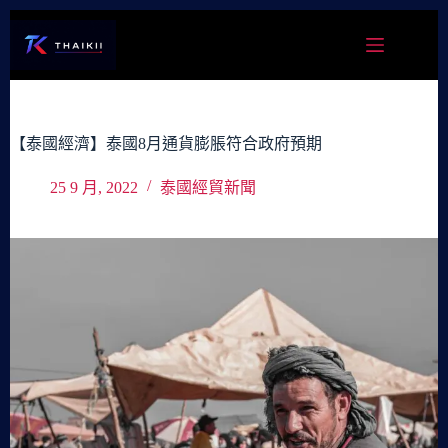
跳
至
主
要
內
容
【泰國經濟】泰國8月通貨膨脹符合政府預期
25 9 月, 2022
泰國經貿新聞