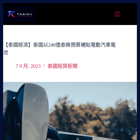
跳
至
主
要
內
容
【泰國經濟】泰國以240億泰銖預算補貼電動汽車電
池
7 9 月, 2023
泰國經貿新聞