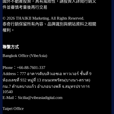
國外不動產投資，具有風險性，請投資人詳閱行銷文
件並審慎考量後再行交易
© 2026 THAIKII Marketing. All Rights Reserved.
泰奇行銷保留所有內容、品牌識別與網站資料之相關
權利。
聯繫方式
Bangkok Office (VibeAsia)
Phone：+66-88-7601-337
Address：777 อาคารดับบลิวเอชเอ ทาวเวอร์ ชั้นที่ 9
ห้องเลขที่ 932 หมู่ที่ 13 ถนนเทพรัตน(บางนา-ตราด)
กม.7 ตำบลบางแก้ว อำเภอบางพลี จ.สมุทรปราการ
10540
E-Mail：Sicilia@vibeasiadigital.com
Taipei Office