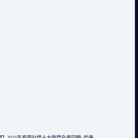
】2025年泰國社媒十大熱門全景回顧: 從邊