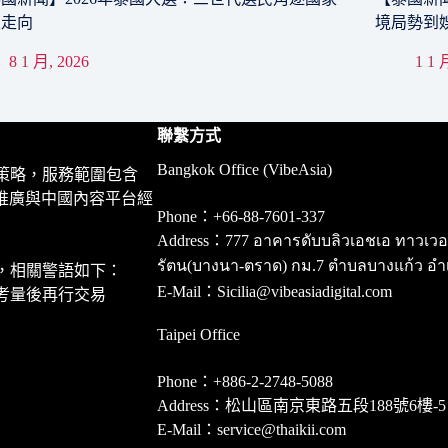
來走向
境局勢到
8 1 月, 2026
1 1 
聯繫方式
Bangkok Office (VibeAsia)
策略，服務範圍包含
推廣與中國內容平台經
Phone：+66-88-7601-337
Address：777 อาคารดับบลิวเอชเอ ทาวเวอร์ ชั
รัตน(บางนา-ตราด) กม.7 ตำบลบางแก้ว อำ
，相關警語如下：
E-Mail：Sicilia@vibeasiadigital.com
考量後再行交易
Taipei Office
Phone：+886-2-2748-5088
Address：松山區南京東路五段188號6樓-5
E-Mail：service@thaikii.com