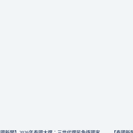
國新聞】2026年泰國大選：三世代選民角逐國家
【泰國新聞