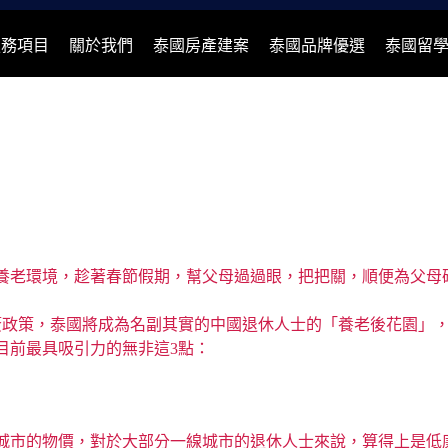
服務項目
關於我們
泰國房產建案
泰國品牌優選
泰國留
養老環境，趁著春節假期，幫父母過過眼，把把關，順便為父母
簽政策，泰國將成為名副其實的中國退休人士的「養老後花園」
目前最具吸引力的無非這3點：
城市的物價，對於大部分一線城市的退休人士來說，算得上是低