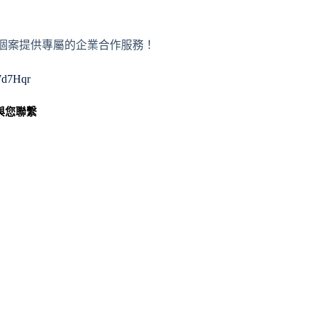
或者個案提供專屬的企業合作服務！
WWd7Hqr
與您聯繫