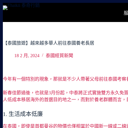
跳
至
主
要
內
容
【泰國旅遊】越來越多華人前往泰國養老長居
18 2 月, 2024
泰國經貿新聞
今年有一個特別的現象，那就是不少人帶著父母前往泰國考察
新春佳節過後，也就是3月份起，中泰將正式實施雙方永久免
人低成本移居海外的首選目的地之一，而對於養老群體而言，
1. 生活成本低廉
在泰國，即使是首都曼谷的物價也僅相當於中國新一線或二線