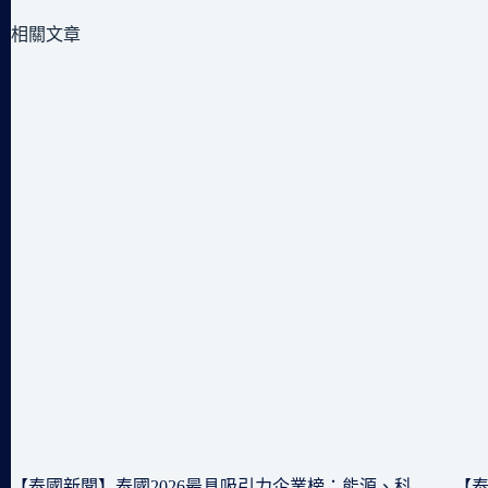
相關文章
【泰國新聞】泰國2026最具吸引力企業榜：能源、科
【泰