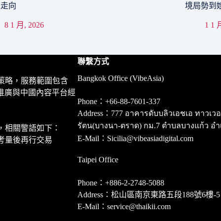
來走向
境局勢到
8 1 月, 2026
1 1 
聯繫方式
Bangkok Office (VibeAsia)
策略，服務範圍包含
推廣與中國內容平台經
Phone：+66-88-7601-337
Address：777 อาคารดับบลิวเอชเอ ทาวเวอร์ ชั
รัตน(บางนา-ตราด) กม.7 ตำบลบางแก้ว อำ
，相關警語如下：
E-Mail：Sicilia@vibeasiadigital.com
考量後再行交易
Taipei Office
Phone：+886-2-2748-5088
Address：松山區南京東路五段188號6樓-5
E-Mail：service@thaikii.com