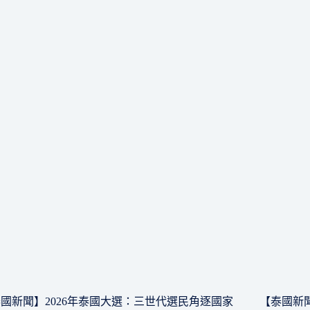
國新聞】2026年泰國大選：三世代選民角逐國家
【泰國新聞