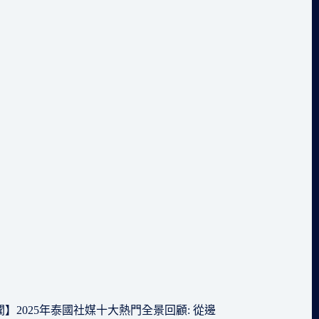
】2025年泰國社媒十大熱門全景回顧: 從邊