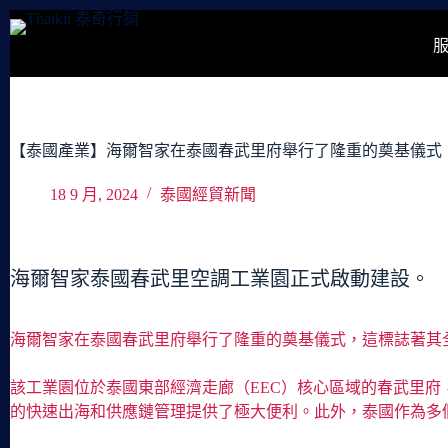
跳
至
主
要
內
容
【泰國產業】海爾智家在泰國春武里府舉行了隆重的奠基儀式
18 9 月, 2024
泰國經貿新聞
海爾智家泰國春武里空調工業園正式啟動建設。
海爾智家在泰國春武里府舉行了隆重的奠基儀式，這標誌著其
該工業園位於泰國東部經濟走廊（EEC）核心區域的春武里府
的快速出海和供應鏈管理提供了極大便利。此外，泰國作為多