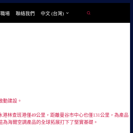
學職場
聯絡我們
中文 (台灣)
啟動建設。
港林查班港僅49公里，距離曼谷市中心也僅131公里，為產品
這為海爾空調產品的全球拓展打下了堅實基礎。