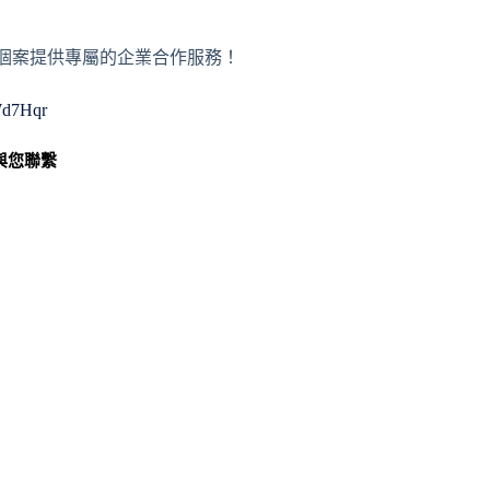
或者個案提供專屬的企業合作服務！
WWd7Hqr
與您聯繫