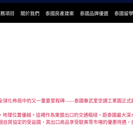
服務項目
關於我們
泰國房產建案
泰國品牌優選
泰國留
全球化佈局中的又一重要里程碑——泰國春武里空調工業園正式
，地理位置優越。這裡作為東盟出口的交通樞紐，距泰國最大深水
個自貿協定的受益國，其出口商品享受歐美等市場的優惠待遇，