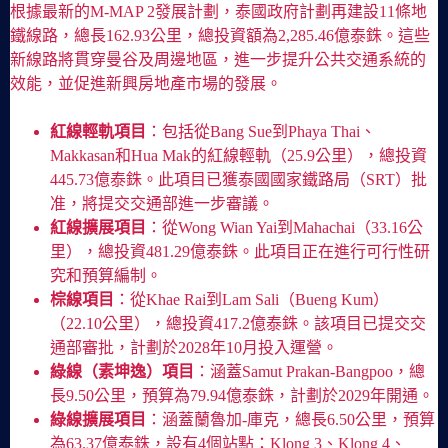
根據最新的M-MAP 2發展計劃，泰國政府計劃再建設11條地
鐵線路，總長162.93公里，總投資額為2,285.46億泰銖。這些
新線路將貫穿曼谷及周邊地區，進一步提升公共交通系統的
效能，並促進新興房地產市場的發展。
紅線輕軌項目
：包括從Bang Sue到Phaya Thai、
Makkasan和Hua Mak的紅線輕軌（25.9公里），總投資
445.73億泰銖。此項目已獲泰國國家鐵路局（SRT）批
准，將提交交通部進一步審議。
紅線擴展項目
：從Wong Wian Yai到Mahachai（33.16公
里），總投資481.29億泰銖。此項目正在進行可行性研
究和預算編制。
棕線項目
：從Khae Rai到Lam Sali（Bueng Kum）
（22.10公里），總投資417.2億泰銖。該項目已提交交
通部審批，計劃於2028年10月投入運營。
綠線（素坤逸）項目
：涵蓋Samut Prakan-Bangpoo，總
長9.50公里，預算為79.94億泰銖，計劃於2029年開通。
綠線擴展項目
：涵蓋蘭魯加-庫克，總長6.50公里，預算
為63.37億泰銖，設有4個站點：Klong 3、Klong 4、