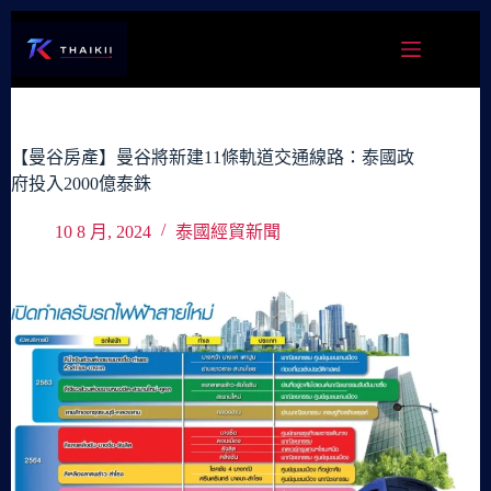
跳
至
主
要
內
容
【曼谷房產】曼谷將新建11條軌道交通線路：泰國政
府投入2000億泰銖
10 8 月, 2024
泰國經貿新聞