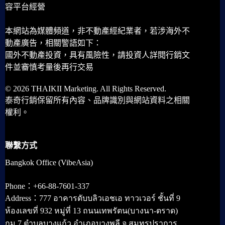
容平台經營
本網站為媒體頻道，非不動產經紀業者，若涉海外不
動產廣告，相關警語如下：
國外不動產投資，具有風險性，請投資人詳閱行銷文
件並審慎考量後再行交易
© 2026 THAIKII Marketing. All Rights Reserved.
泰奇行銷保留所有內容、品牌識別與網站資料之相關
權利。
聯繫方式
Bangkok Office (VibeAsia)
Phone：+66-88-7601-337
Address：777 อาคารดับบลิวเอชเอ ทาวเวอร์ ชั้นที่ 9
ห้องเลขที่ 932 หมู่ที่ 13 ถนนเทพรัตน(บางนา-ตราด)
กม.7 ตำบลบางแก้ว อำเภอบางพลี จ.สมุทรปราการ