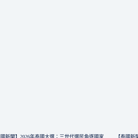
國新聞】2026年泰國大選：三世代選民角逐國家
【泰國新聞