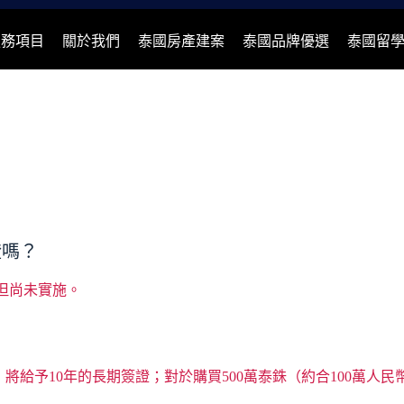
服務項目
關於我們
泰國房產建案
泰國品牌優選
泰國留
證嗎？
但尚未實施。
人，將給予10年的長期簽證；對於購買500萬泰銖（約合100萬