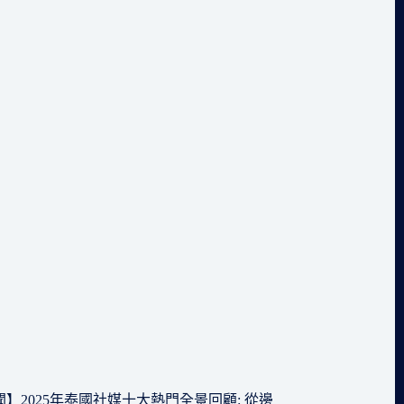
】2025年泰國社媒十大熱門全景回顧: 從邊