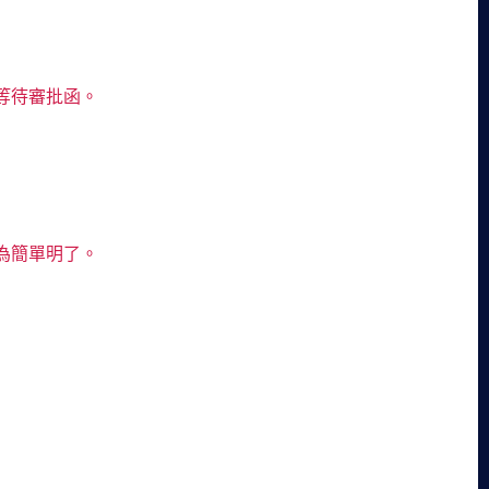
等待審批函。
為簡單明了。