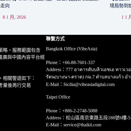
來走向
境局勢到
8 1 月, 2026
1 1 
聯繫方式
Bangkok Office (VibeAsia)
策略，服務範圍包含
推廣與中國內容平台經
Phone：+66-88-7601-337
Address：777 อาคารดับบลิวเอชเอ ทาวเวอร์ ชั
รัตน(บางนา-ตราด) กม.7 ตำบลบางแก้ว อำ
，相關警語如下：
E-Mail：Sicilia@vibeasiadigital.com
考量後再行交易
Taipei Office
Phone：+886-2-2748-5088
Address：松山區南京東路五段188號6樓-5
E-Mail：service@thaikii.com