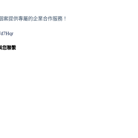
或者個案提供專屬的企業合作服務！
WWd7Hqr
與您聯繫