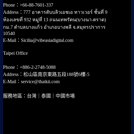
Phone：+66-88-7601-337
Address：777 อาคารดับบลิวเอชเอ ทาวเวอร์ ชั้นที่ 9
ห้องเลขที่ 932 หมู่ที่ 13 ถนนเทพรัตน(บางนา-ตราด)
กม.7 ตำบลบางแก้ว อำเภอบางพลี จ.สมุทรปราการ
10540
E-Mail：Sicilia@vibeasiadigital.com
Taipei Office
Phone：+886-2-2748-5088
Address：松山區南京東路五段188號6樓-5
E-Mail：service@thaikii.com
服務地區：台灣｜泰國｜中國市場