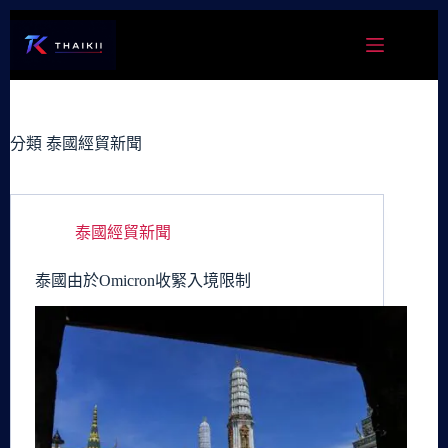
跳
至
主
要
內
容
分類
泰國經貿新聞
泰國經貿新聞
泰國由於Omicron收緊入境限制