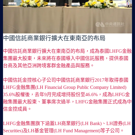
中國信託商業銀行擴大在東南亞的布局
中國信託商業銀行擴大在東南亞的布局，成為泰國LHFG金融
集團最大股東，未來將在泰國導入中國信託服務，提供泰國
台商及其他亞洲跨境客群金融產品與服務。
中國信託金控核心子公司中國信託商業銀行2017年取得泰國
LHFG金融集團(LH Financial Group Public Company Limited)
35.6%股權後，去年9月完成增持股份至46.6%，成為LHFG金
融集團最大股東、董事席次過半，LHFG金融集團正式成為中
信金控成員。
LHFG金融集團旗下涵蓋LH商業銀行(LH Bank)、LH證券(LH
Securities)及LH基金管理(LH Fund Management)等子公司。