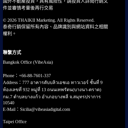
國外不動產投資，具有風險性，請投資人詳閱行銷文
件並審慎考量後再行交易
© 2026 THAIKII Marketing. All Rights Reserved.
泰奇行銷保留所有內容、品牌識別與網站資料之相關
權利。
聯繫方式
Bangkok Office (VibeAsia)
Phone：+66-88-7601-337
Address：777 อาคารดับบลิวเอชเอ ทาวเวอร์ ชั้นที่ 9
ห้องเลขที่ 932 หมู่ที่ 13 ถนนเทพรัตน(บางนา-ตราด)
กม.7 ตำบลบางแก้ว อำเภอบางพลี จ.สมุทรปราการ
10540
E-Mail：Sicilia@vibeasiadigital.com
Taipei Office