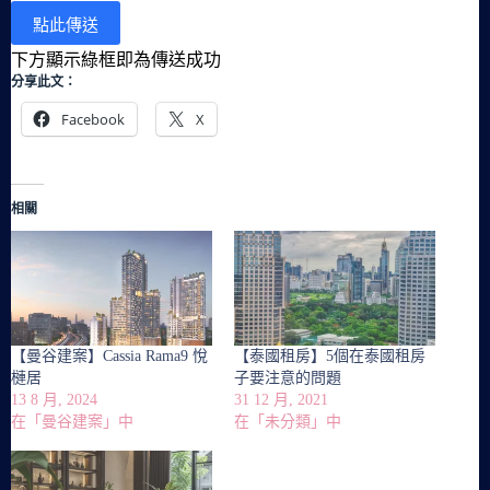
下方顯示綠框即為傳送成功
分享此文：
Facebook
X
相關
【曼谷建案】Cassia Rama9 悅
【泰國租房】5個在泰國租房
槤居
子要注意的問題
13 8 月, 2024
31 12 月, 2021
在「曼谷建案」中
在「未分類」中