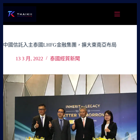
跳
至
主
要
內
容
中國信託入主泰國LHFG金融集團，擴大東南亞布局
13 3 月, 2022
泰國經貿新聞