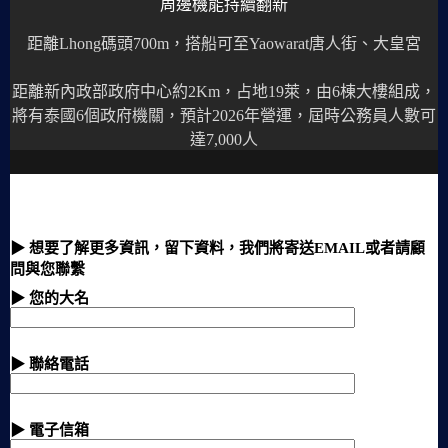
周邊機能持續翻新
距離Lhong碼頭700m，搭船可至Yaowarat唐人街、大皇宮
距離新內政部政府中心約2Km，占地19萊，由6棟大樓組成，
將有泰國6個政府機關，預計2026年營運，屆時公務員人數可
達7,000人
▶ 想要了解更多資訊，留下資料，我們將寄送EMAIL或者請顧
問與您聯繫
▶ 您的大名
▶ 聯絡電話
▶ 電子信箱