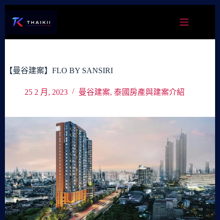
跳
至
主
要
內
容
【曼谷建案】FLO BY SANSIRI
25 2 月, 2023
曼谷建案
,
泰國房產與建案介紹