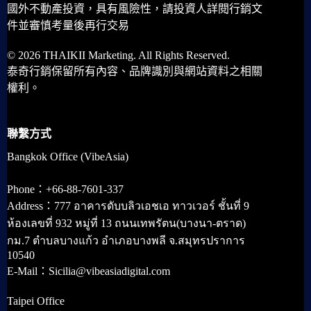
國外不動產投資，具有風險性，請投資人詳閱行銷文
件並審慎考量後再行交易
© 2026 THAIKII Marketing. All Rights Reserved.
泰奇行銷保留所有內容、品牌識別與網站資料之相關
權利。
聯繫方式
Bangkok Office (VibeAsia)
Phone：+66-88-7601-337
Address：777 อาคารดับบลิวเอชเอ ทาวเวอร์ ชั้นที่ 9
ห้องเลขที่ 932 หมู่ที่ 13 ถนนเทพรัตน(บางนา-ตราด)
กม.7 ตำบลบางแก้ว อำเภอบางพลี จ.สมุทรปราการ
10540
E-Mail：Sicilia@vibeasiadigital.com
Taipei Office