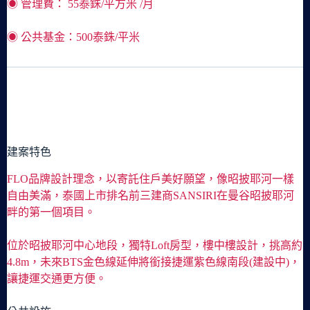
◉ 管理費： 55泰銖/平方米 /月
◉ 公共基金：500泰銖/平米
建案特色
FLO品牌設計理念，以寄託住戶美好願望，像昭披耶河一樣
自由美滿，泰國上市排名前三建商SANSIRI在曼谷昭披耶河
畔的第一個項目。
位於昭披耶河中心地段，獨特Loft房型，樓中樓設計，挑高約
4.8m，未來BTS金色線延伸將銜接捷運紫色線南段(建設中)，
讓捷運交通更方便。