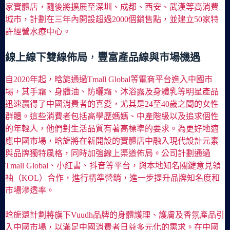
家實體店，隨後將擴展至深圳、成都、西安、武漢等高消費
城市，計劃在三年內開設超過2000個銷售點，並建立50家特
許經營水療中心。
線上線下雙線佈局
，
豐富產品線與市場機遇
自2020年起，晗旎通過Tmall Global等電商平台進入中國市
場，其手霜、身體油、防曬霜、沐浴露及身體乳等明星產品
迅速贏得了中國消費者的喜愛，尤其是24至40歲之間的女性
群體。這些消費者包括高學歷媽媽、中產階級以及追求個性
的年輕人，他們對生活品質有著高標準的要求。為更好地適
應中國市場，晗旎將在新開設的實體店中融入現代設計元素
與品牌獨特風格，同時加強線上渠道佈局。公司計劃通過
Tmall Global、小紅書、抖音等平台，與本地知名關鍵意見領
袖（KOL）合作，進行精準營銷，進一步提升品牌知名度和
市場滲透率。
晗旎還計劃將旗下Vuudh品牌的身體護理、護膚及香氛產品引
入中國市場，以滿足中國消費者日益多元化的需求。在中國