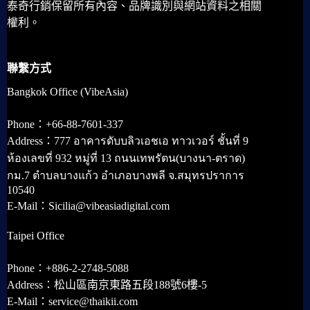
泰奇行銷保留所有內容、品牌識別與網站資料之相關
權利。
聯繫方式
Bangkok Office (VibeAsia)
Phone：+66-88-7601-337
Address：777 อาคารดับบลิวเอชเอ ทาวเวอร์ ชั้นที่ 9
ห้องเลขที่ 932 หมู่ที่ 13 ถนนเทพรัตน(บางนา-ตราด)
กม.7 ตำบลบางแก้ว อำเภอบางพลี จ.สมุทรปราการ
10540
E-Mail：Sicilia@vibeasiadigital.com
Taipei Office
Phone：+886-2-2748-5088
Address：松山區南京東路五段188號6樓-5
E-Mail：service@thaikii.com