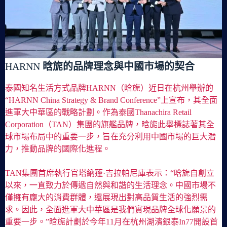
HARNN
晗旎的品牌理念與中國市場的契合
泰國知名生活方式品牌HARNN（晗旎）近日在杭州舉辦的
“HARNN China Strategy & Brand Conference”上宣布，其全面
進軍大中華區的戰略計劃。作為泰國Thanachira Retail
Corporation（TAN）集團的旗艦品牌，晗旎此舉標誌著其全
球市場布局中的重要一步，旨在充分利用中國市場的巨大潛
力，推動品牌的國際化進程。
TAN集團首席執行官塔納蓬·吉拉帕尼庫表示：“晗旎自創立
以來，一直致力於傳遞自然與和諧的生活理念。中國市場不
僅擁有龐大的消費群體，還展現出對高品質生活的強烈需
求。因此，全面進軍大中華區是我們實現品牌全球化願景的
重要一步。”晗旎計劃於今年11月在杭州湖濱銀泰In77開設首