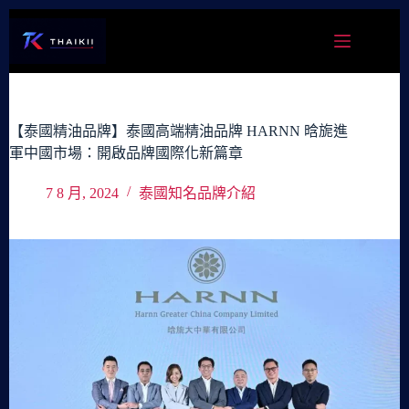
跳
至
主
要
內
容
【泰國精油品牌】泰國高端精油品牌 HARNN 晗旎進
軍中國市場：開啟品牌國際化新篇章
7 8 月, 2024
泰國知名品牌介紹