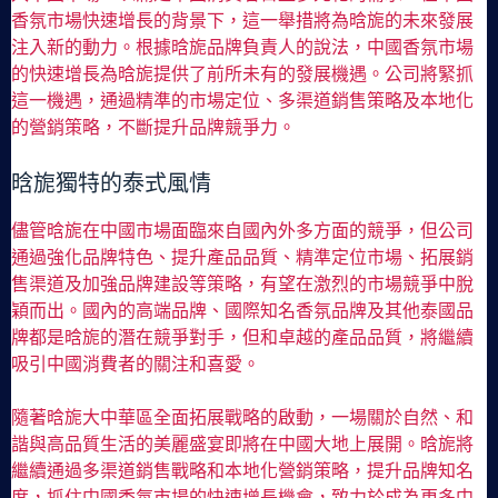
香氛市場快速增長的背景下，這一舉措將為晗旎的未來發展
注入新的動力。根據晗旎品牌負責人的說法，中國香氛市場
的快速增長為晗旎提供了前所未有的發展機遇。公司將緊抓
這一機遇，通過精準的市場定位、多渠道銷售策略及本地化
的營銷策略，不斷提升品牌競爭力。
晗旎獨特的泰式風情
儘管晗旎在中國市場面臨來自國內外多方面的競爭，但公司
通過強化品牌特色、提升產品品質、精準定位市場、拓展銷
售渠道及加強品牌建設等策略，有望在激烈的市場競爭中脫
穎而出。國內的高端品牌、國際知名香氛品牌及其他泰國品
牌都是晗旎的潛在競爭對手，但和卓越的產品品質，將繼續
吸引中國消費者的關注和喜愛。
隨著晗旎大中華區全面拓展戰略的啟動，一場關於自然、和
諧與高品質生活的美麗盛宴即將在中國大地上展開。晗旎將
繼續通過多渠道銷售戰略和本地化營銷策略，提升品牌知名
度，抓住中國香氛市場的快速增長機會，致力於成為更多中