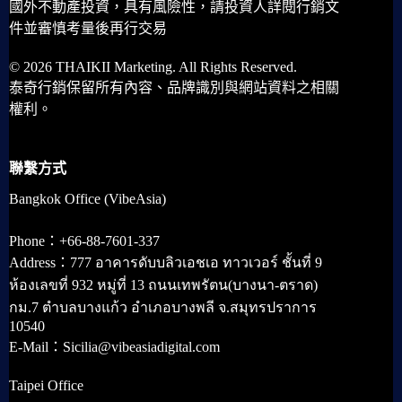
國外不動產投資，具有風險性，請投資人詳閱行銷文
件並審慎考量後再行交易
© 2026 THAIKII Marketing. All Rights Reserved.
泰奇行銷保留所有內容、品牌識別與網站資料之相關
權利。
聯繫方式
Bangkok Office (VibeAsia)
Phone：+66-88-7601-337
Address：777 อาคารดับบลิวเอชเอ ทาวเวอร์ ชั้นที่ 9
ห้องเลขที่ 932 หมู่ที่ 13 ถนนเทพรัตน(บางนา-ตราด)
กม.7 ตำบลบางแก้ว อำเภอบางพลี จ.สมุทรปราการ
10540
E-Mail：Sicilia@vibeasiadigital.com
Taipei Office