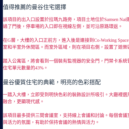
值得推薦的曼谷住宅選擇
該項目的出入口設置於拉瑪九路旁，項目土地位於Samsen Nai運河的後方。
過了門後，停車場的入口即在視線左側，並可沿原路環返。
在G層，大樓的入口正前方，進入後是連接到Co-Working Sp
室和半室外休閒區。而室外區域，則在項目右側，設置了遊樂
踏入公寓區，將會看到一個裝有監視器的安全門，門禁卡系統管
住宅單元數量的43%。
曼谷優質住宅的典範，明亮的色彩搭配
一踏入大樓，立即受到明快色彩的裝飾設計所吸引。大廳裡選
融合，更顯現代感。
該項目最多提供三間會議室，支持線上會議和討論。每個會議
與活力的氛圍，有助於保持會議的熱情與活力。