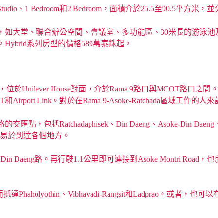
Bedroom和2 Bedroom，面積介於25.5至90.5平方米，並分
，如大堂、聯合辦公空間、會議室、多功能區、30米長的游泳池
ybrid系列房型的價格589萬泰銖起。
9 Road，位於Unilever House對面，介於Rama 9路口與
ort Link。對於在Rama 9-Asoke-Ratchada區域
phisek、Din Daeng、Asoke-Din Daeng、Phetchaburi
四通八達，易於到達各個地方。
aeng路。再行駛1.1公里即可連接到Asoke Montri Road，也就是S
holyothin、Vibhavadi-Rangsit和Ladprao。或者，也可以在Ra