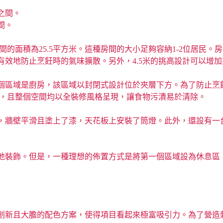
米之間。
之間。
io Hybrid房間的面積為25.5平方米。這種房間的大小足夠容納1
效地防止烹飪時的氣味擴散。另外，4.5米的挑高設計可以增
個區域是廚房，該區域以封閉式設計位於夾層下方。為了防止烹
成，且整個空間均以全裝修風格呈現，讓食物污漬易於清除。
板，牆壁平滑且塗上了漆，天花板上安裝了筒燈。此外，還設有一
地裝飾。但是，一種理想的佈置方式是將第一個區域設為休息區
創新且大膽的配色方案，使得項目看起來極富吸引力。為了營造