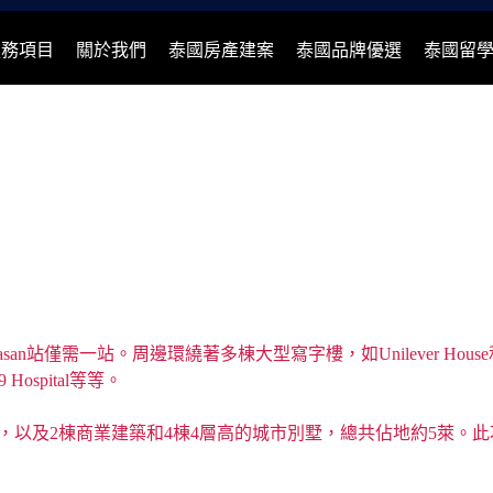
服務項目
關於我們
泰國房產建案
泰國品牌優選
泰國留
Makkasan站僅需一站。周邊環繞著多棟大型寫字樓，如Unilever Ho
 9 Hospital等等。
216套公寓，以及2棟商業建築和4棟4層高的城市別墅，總共佔地約5萊。此