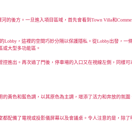
一旦進入項目區域，首先會看到Town Villa和Commercial Bui
ace的Lobby，這裡的空間巧妙分隔以保護隱私。從Lobby出發，
區或大型多功能區。
控進出。再次過了門後，停車場的入口又在視線左側，同樣可以沿
用的黃色和藍色調，以其原色為主調，增添了活力和奔放的氛圍
室都配備了電視或投影儀屏幕以及會議桌。令人注意的是，除了