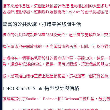
接下來是休息區，這個區域被設計為連接大樓右側的大型多功
區域鄰接籃球場、遊樂場以及被稱為Play Area的圓形劇場
豐富的公共設施，打造曼谷悠閒生活
核心的公共區域設於36層36M及天台，這三層設施緊鄰並且
這個游泳池是開放式的，面向著城市的西側，因此，可以欣賞
此處擁有一個專為兒童設計的獨立泳池區，長達10米，這是
房。還設有低矮的座位，提供一個可以閱讀、玩遊戲或與朋友
從36層可經由樓梯直接上達屋頂花園，這裡還有一個特殊設
IDEO Rama 9-Asoke房型設計與價格
該建案提供了Studio、1 Bedroom和2 Bedroom三種戶型