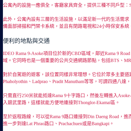
公寓內的設施一應俱全，客廳家具齊全，提供三種不同戶型：Studio、1 
此外，公寓內設有三層的生活設施，以滿足新一代的生活需求
備面部掃描和門禁卡系統，並且有閉路電視和24小時保安系統。H
便利的地點與交通
IDEO Rama 9-Asoke項目位於新的CBD區域，鄰近Rama 
域。它同時也是一個重要的公共交通網路節點，包括BTS、MRT和Airp
對於自駕遊的遊客，該位置同樣非常理想。它位於眾多主要道路的交匯點，包括Ratchada
Phaholyothin、Ladprao、Pradit Manutham等等，可謂
只需直行250米就能抵達Rama 9十字路口，然後左轉進入Asoke-Din D
入碧武里路，這樣就能方便地連接到Thonglor-Ekamai區。
至於返程路線，可以從Rama 9路口連接到Din Daeng Road，進而抵達Pha
進一步到達Lat Phrao路口、Prachachuen或是Bangkapi。