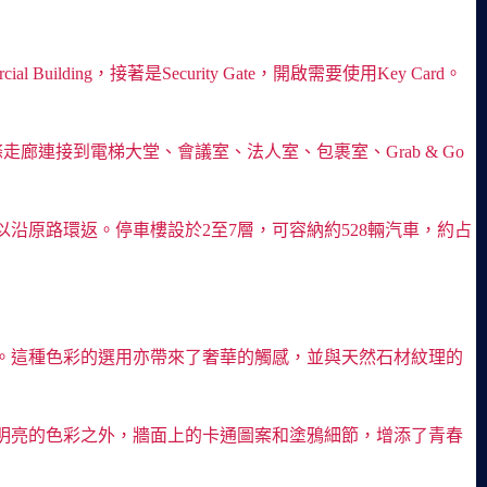
lding，接著是Security Gate，開啟需要使用Key Card。
一條走廊連接到電梯大堂、會議室、法人室、包裹室、Grab & Go
原路環返。停車樓設於2至7層，可容納約528輛汽車，約占
。這種色彩的選用亦帶來了奢華的觸感，並與天然石材紋理的
明亮的色彩之外，牆面上的卡通圖案和塗鴉細節，增添了青春