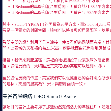
Studio和混合型Studio的面積範圍在25.5-26.5平方米。
1 Bedroom的單層和混合型房間，面積介於31-38.5平方
2 Bedroom的單層和混合型房間，面積在52-90.5平方米
其中，Studio TYPE A1-1的面積為26平方米，而Stud
房是一個獨立的封閉空間，這樣可以將其與起居區隔開，以更有
房間空間的設計利用了垂直連接，使其看起來透明而寬敞。首
門。此區域的天花板約為2.1米高，廚房地面由花崗岩地磚鋪
接著，我們來到起居區，這裡的地板鋪設了12毫米厚的層壓
佳。這個房間的一大特點是其天花板的高度可以達到4.5米。
至於這個房間的佈置，其實我們可以根據自己的喜好隨心所欲
的隱私。夾層的層高為2.1米，與廚房面積一致。
曼谷賞屋總結 IDEO Rama 9-Asoke
該項目的設計主要考慮了那些仍然充滿活力的年輕住戶，通過