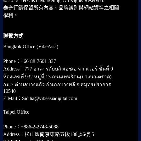
© 2026 THAIKII Marketing. All Rights Reserved.
泰奇行銷保留所有內容、品牌識別與網站資料之相關
權利。
聯繫方式
Bangkok Office (VibeAsia)
Phone：+66-88-7601-337
Address：777 อาคารดับบลิวเอชเอ ทาวเวอร์ ชั้นที่ 9
ห้องเลขที่ 932 หมู่ที่ 13 ถนนเทพรัตน(บางนา-ตราด)
กม.7 ตำบลบางแก้ว อำเภอบางพลี จ.สมุทรปราการ
10540
E-Mail：Sicilia@vibeasiadigital.com
Taipei Office
Phone：+886-2-2748-5088
Address：松山區南京東路五段188號6樓-5