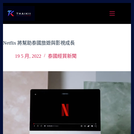
跳
至
主
要
內
容
Netflix 將幫助泰國旅遊與影視成長
19 5 月, 2022
泰國經貿新聞