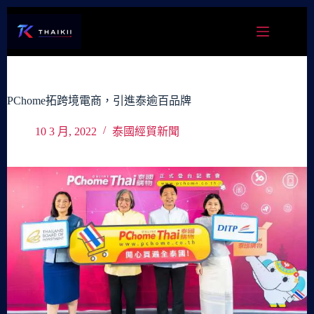
跳
至
主
要
內
容
PChome拓跨境電商，引進泰逾百品牌
10 3 月, 2022
泰國經貿新聞