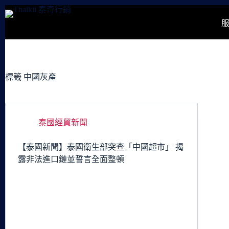
跳
至
主
要
內
容
標籤
中國灰產
泰國經貿新聞
【泰國新聞】泰國衛生部突查「中國超市」 揭
露非法進口鏈並誓言全面整頓