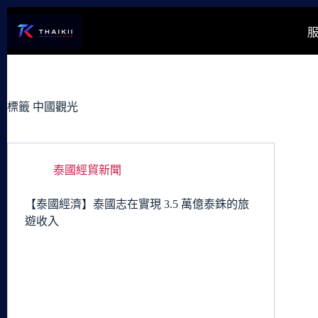
跳
至
主
要
內
容
標籤
中國觀光
泰國經貿新聞
【泰國經濟】泰國志在實現 3.5 萬億泰銖的旅
遊收入