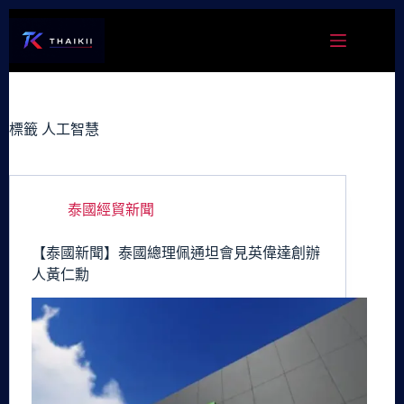
跳
至
主
要
內
容
標籤
人工智慧
泰國經貿新聞
【泰國新聞】泰國總理佩通坦會見英偉達創辦
人黃仁勳