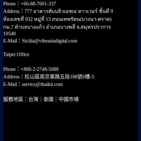
Phone：+66-88-7601-337
Address：777 อาคารดับบลิวเอชเอ ทาวเวอร์ ชั้นที่ 9
ห้องเลขที่ 932 หมู่ที่ 13 ถนนเทพรัตน(บางนา-ตราด)
กม.7 ตำบลบางแก้ว อำเภอบางพลี จ.สมุทรปราการ
10540
E-Mail：Sicilia@vibeasiadigital.com
Taipei Office
Phone：+886-2-2748-5088
Address：松山區南京東路五段188號6樓-5
E-Mail：service@thaikii.com
服務地區：台灣｜泰國｜中國市場