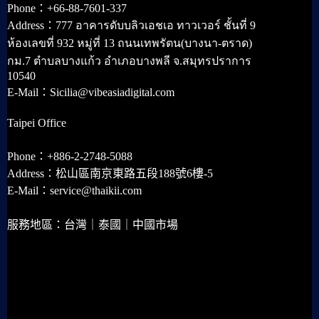
Phone：+66-88-7601-337
Address：777 อาคารดับบลิวเอชเอ ทาวเวอร์ ชั้นที่ 9
ห้องเลขที่ 932 หมู่ที่ 13 ถนนเทพรัตน(บางนา-ตราด)
กม.7 ตำบลบางแก้ว อำเภอบางพลี จ.สมุทรปราการ
10540
E-Mail：Sicilia@vibeasiadigital.com
Taipei Office
Phone：+886-2-2748-5088
Address：松山區南京東路五段188號6樓-5
E-Mail：service@thaikii.com
服務地區：台灣｜泰國｜中國市場