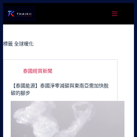
跳
至
主
要
內
容
標籤
全球暖化
泰國經貿新聞
【泰國能源】泰國淨零減碳與東南亞需加快脫
碳的腳步