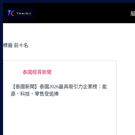
跳
至
主
要
內
容
標籤
前十名
泰國經貿新聞
【泰國新聞】泰國2026最具吸引力企業榜：能
源、科技、零售受追捧