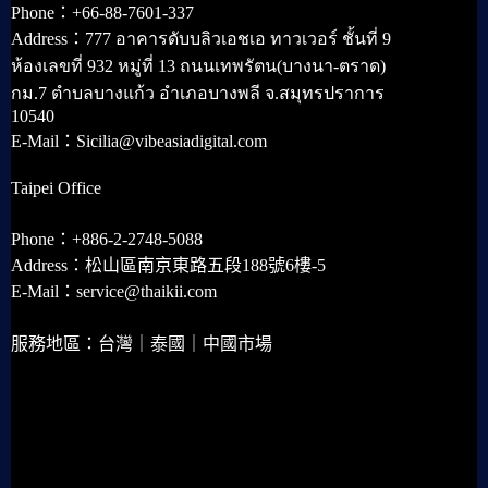
Phone：+66-88-7601-337
Address：777 อาคารดับบลิวเอชเอ ทาวเวอร์ ชั้นที่ 9
ห้องเลขที่ 932 หมู่ที่ 13 ถนนเทพรัตน(บางนา-ตราด)
กม.7 ตำบลบางแก้ว อำเภอบางพลี จ.สมุทรปราการ
10540
E-Mail：Sicilia@vibeasiadigital.com
Taipei Office
Phone：+886-2-2748-5088
Address：松山區南京東路五段188號6樓-5
E-Mail：service@thaikii.com
服務地區：台灣｜泰國｜中國市場