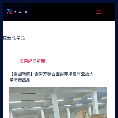
跳
至
主
要
內
容
標籤
化學品
泰國經貿新聞
【泰國新聞】泰警方聯合查封非法倉庫查獲大
量涉案商品