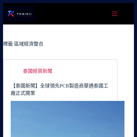
跳
至
主
要
內
容
標籤
區域經濟整合
泰國經貿新聞
【泰國新聞】全球領先PCB製造商華通泰國工
廠正式開業