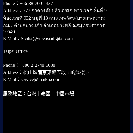
Phone：+66-88-7601-337
Address：777 อาคารดับบลิวเอชเอ ทาวเวอร์ ชั้นที่ 9
ห้องเลขที่ 932 หมู่ที่ 13 ถนนเทพรัตน(บางนา-ตราด)
กม.7 ตำบลบางแก้ว อำเภอบางพลี จ.สมุทรปราการ
10540
E-Mail：Sicilia@vibeasiadigital.com
Taipei Office
Phone：+886-2-2748-5088
Address：松山區南京東路五段188號6樓-5
E-Mail：service@thaikii.com
服務地區：台灣｜泰國｜中國市場