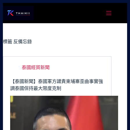
跳
至
主
要
內
容
標籤
反備忘錄
泰國經貿新聞
【泰國新聞】泰國軍方譴責柬埔寨歪曲事實強
調泰國保持最大限度克制