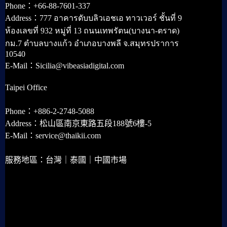
Phone：+66-88-7601-337
Address：777 อาคารดับบลิวเอชเอ ทาวเวอร์ ชั้นที่ 9
ห้องเลขที่ 932 หมู่ที่ 13 ถนนเทพรัตน(บางนา-ตราด)
กม.7 ตำบลบางแก้ว อำเภอบางพลี จ.สมุทรปราการ
10540
E-Mail：Sicilia@vibeasiadigital.com
Taipei Office
Phone：+886-2-2748-5088
Address：松山區南京東路五段188號6樓-5
E-Mail：service@thaikii.com
服務地區：台灣｜泰國｜中國市場