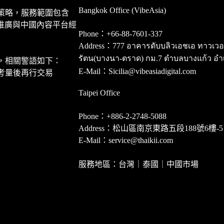
Bangkok Office (VibeAsia)
策略，服務範圍包含
推廣與中國內容平台經
Phone：+66-88-7601-337
Address：777 อาคารดับบลิวเอชเอ ทาวเวอร์ ชั
รัตน(บางนา-ตราด) กม.7 ตำบลบางแก้ว อำ
，相關警語如下：
E-Mail：Sicilia@vibeasiadigital.com
考量後再行交易
Taipei Office
Phone：+886-2-2748-5088
Address：松山區南京東路五段188號6樓-5
E-Mail：service@thaikii.com
服務地區：台灣｜泰國｜中國市場