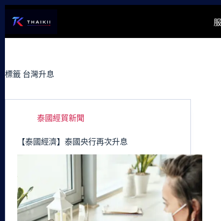
跳
至
主
要
內
容
標籤
台灣升息
泰國經貿新聞
【泰國經濟】泰國央行再次升息