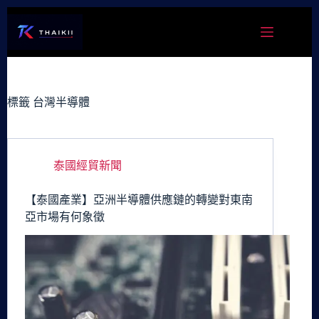
跳
至
主
要
內
容
標籤
台灣半導體
泰國經貿新聞
【泰國產業】亞洲半導體供應鏈的轉變對東南
亞市場有何象徵