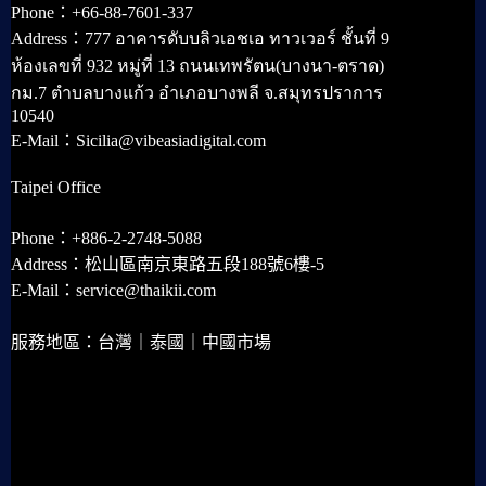
Phone：+66-88-7601-337
Address：777 อาคารดับบลิวเอชเอ ทาวเวอร์ ชั้นที่ 9
ห้องเลขที่ 932 หมู่ที่ 13 ถนนเทพรัตน(บางนา-ตราด)
กม.7 ตำบลบางแก้ว อำเภอบางพลี จ.สมุทรปราการ
10540
E-Mail：Sicilia@vibeasiadigital.com
Taipei Office
Phone：+886-2-2748-5088
Address：松山區南京東路五段188號6樓-5
E-Mail：service@thaikii.com
服務地區：台灣｜泰國｜中國市場