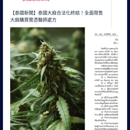
【泰國新聞】泰國大麻合法化終結！全面限售
大麻購買需憑醫師處方