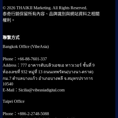
© 2026 THAIKII Marketing. All Rights Reserved.
泰奇行銷保留所有內容、品牌識別與網站資料之相關
權利。
聯繫方式
Bangkok Office (VibeAsia)
Phone：+66-88-7601-337
Address：777 อาคารดับบลิวเอชเอ ทาวเวอร์ ชั้นที่ 9
ห้องเลขที่ 932 หมู่ที่ 13 ถนนเทพรัตน(บางนา-ตราด)
กม.7 ตำบลบางแก้ว อำเภอบางพลี จ.สมุทรปราการ
10540
E-Mail：Sicilia@vibeasiadigital.com
Taipei Office
Phone：+886-2-2748-5088