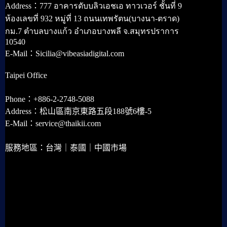
Address：777 อาคารดับบลิวเอชเอ ทาวเวอร์ ชั้นที่ 9
ห้องเลขที่ 932 หมู่ที่ 13 ถนนเทพรัตน(บางนา-ตราด)
กม.7 ตำบลบางแก้ว อำเภอบางพลี จ.สมุทรปราการ
10540
E-Mail：Sicilia@vibeasiadigital.com
Taipei Office
Phone：+886-2-2748-5088
Address：松山區南京東路五段188號6樓-5
E-Mail：service@thaikii.com
服務地區：台灣｜泰國｜中國市場