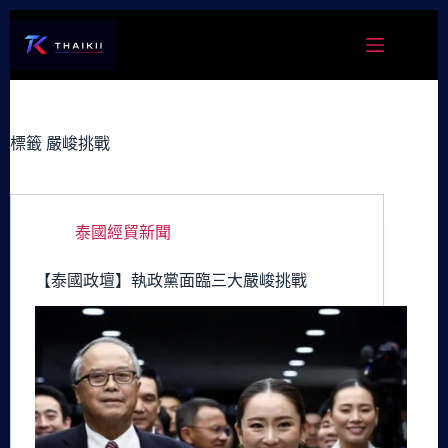
跳
至
主
要
內
容
標籤
嚴峻挑戰
泰國經貿新聞
【泰國政壇】執政黨面臨三大嚴峻挑戰