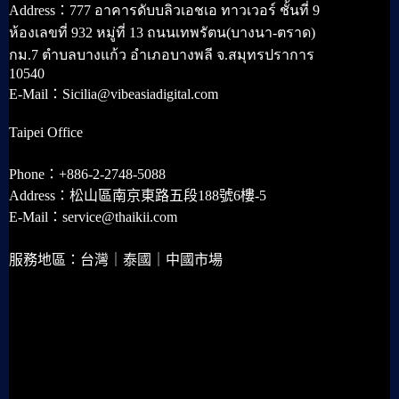
Address：777 อาคารดับบลิวเอชเอ ทาวเวอร์ ชั้นที่ 9
ห้องเลขที่ 932 หมู่ที่ 13 ถนนเทพรัตน(บางนา-ตราด)
กม.7 ตำบลบางแก้ว อำเภอบางพลี จ.สมุทรปราการ
10540
E-Mail：Sicilia@vibeasiadigital.com
Taipei Office
Phone：+886-2-2748-5088
Address：松山區南京東路五段188號6樓-5
E-Mail：service@thaikii.com
服務地區：台灣｜泰國｜中國市場