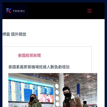
跳
至
主
要
內
容
標籤
國外開放
泰國經貿新聞
泰國素萬那普機場抵達人數急劇增加