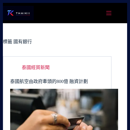
跳
至
主
要
內
容
標籤
國有銀行
泰國經貿新聞
泰國航空由政府牽頭的800億 融資計劃