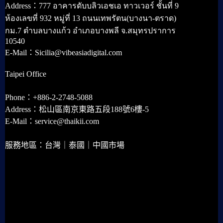
Address：777 อาคารดับบลิวเอชเอ ทาวเวอร์ ชั้นที่ 9
ห้องเลขที่ 932 หมู่ที่ 13 ถนนเทพรัตน(บางนา-ตราด)
กม.7 ตำบลบางแก้ว อำเภอบางพลี จ.สมุทรปราการ
10540
E-Mail：Sicilia@vibeasiadigital.com
Taipei Office
Phone：+886-2-2748-5088
Address：松山區南京東路五段188號6樓-5
E-Mail：service@thaikii.com
服務地區：台灣｜泰國｜中國市場