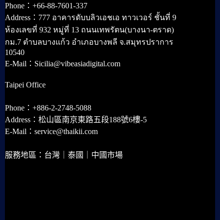
Phone：+66-88-7601-337
Address：777 อาคารดับบลิวเอชเอ ทาวเวอร์ ชั้นที่ 9
ห้องเลขที่ 932 หมู่ที่ 13 ถนนเทพรัตน(บางนา-ตราด)
กม.7 ตำบลบางแก้ว อำเภอบางพลี จ.สมุทรปราการ
10540
E-Mail：Sicilia@vibeasiadigital.com
Taipei Office
Phone：+886-2-2748-5088
Address：松山區南京東路五段188號6樓-5
E-Mail：service@thaikii.com
服務地區：台灣｜泰國｜中國市場