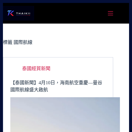
跳
至
主
要
內
容
標籤
國際航線
泰國經貿新聞
【泰國新聞】4月10日，海南航空重慶—曼谷
國際航線盛大啟航