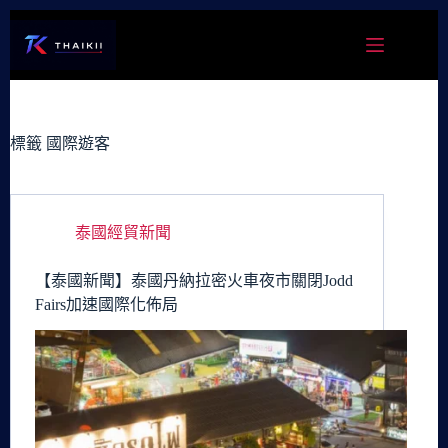
跳
至
主
要
內
容
標籤
國際遊客
泰國經貿新聞
【泰國新聞】泰國丹納拉密火車夜市關閉Jodd
Fairs加速國際化佈局