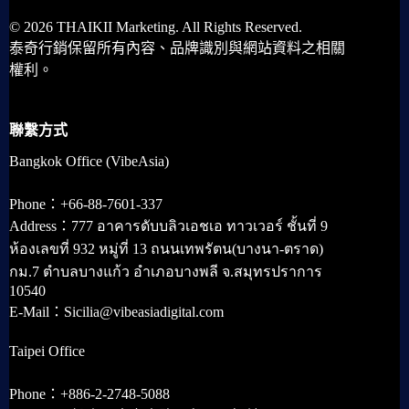
© 2026 THAIKII Marketing. All Rights Reserved.
泰奇行銷保留所有內容、品牌識別與網站資料之相關
權利。
聯繫方式
Bangkok Office (VibeAsia)
Phone：+66-88-7601-337
Address：777 อาคารดับบลิวเอชเอ ทาวเวอร์ ชั้นที่ 9
ห้องเลขที่ 932 หมู่ที่ 13 ถนนเทพรัตน(บางนา-ตราด)
กม.7 ตำบลบางแก้ว อำเภอบางพลี จ.สมุทรปราการ
10540
E-Mail：Sicilia@vibeasiadigital.com
Taipei Office
Phone：+886-2-2748-5088