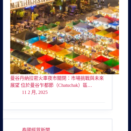
曼谷丹納拉密火車夜市關閉：市場挑戰與未來
展望 位於曼谷乍都節（Chatuchak）區…
11 2 月, 2025
泰國經貿新聞