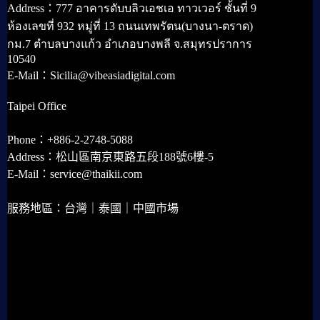
Address：777 อาคารดับบลิวเอชเอ ทาวเวอร์ ชั้นที่ 9
ห้องเลขที่ 932 หมู่ที่ 13 ถนนเทพรัตน(บางนา-ตราด)
กม.7 ตำบลบางแก้ว อำเภอบางพลี จ.สมุทรปราการ
10540
E-Mail：Sicilia@vibeasiadigital.com
Taipei Office
Phone：+886-2-2748-5088
Address：松山區南京東路五段188號6樓-5
E-Mail：service@thaikii.com
服務地區：台灣｜泰國｜中國市場