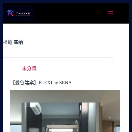
跳
至
主
要
內
容
標籤
塞納
未分類
【曼谷建案】FLEXI by SENA