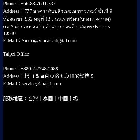
Phone：+66-88-7601-337
Address：777 อาคารดับบลิวเอชเอ ทาวเวอร์ ชั้นที่ 9
ห้องเลขที่ 932 หมู่ที่ 13 ถนนเทพรัตน(บางนา-ตราด)
กม.7 ตำบลบางแก้ว อำเภอบางพลี จ.สมุทรปราการ
10540
E-Mail：Sicilia@vibeasiadigital.com
Taipei Office
Phone：+886-2-2748-5088
Address：松山區南京東路五段188號6樓-5
E-Mail：service@thaikii.com
服務地區：台灣｜泰國｜中國市場