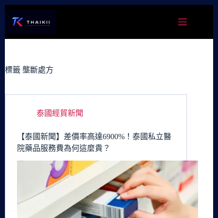
跳
至
主
要
內
容
標籤
壟斷處方
泰國經貿新聞
【泰國新聞】差價率高達6900%！泰國私立醫
院藥品服務費為何這麼貴？