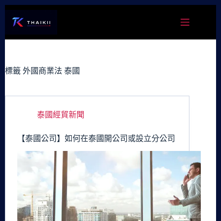
跳
至
主
要
內
容
標籤
外國商業法 泰國
泰國經貿新聞
【泰國公司】如何在泰國開公司或設立分公司