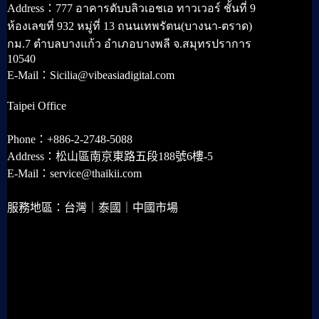
Address：777 อาคารดับบลิวเอชเอ ทาวเวอร์ ชั้นที่ 9
ห้องเลขที่ 932 หมู่ที่ 13 ถนนเทพรัตน(บางนา-ตราด)
กม.7 ตำบลบางแก้ว อำเภอบางพลี จ.สมุทรปราการ
10540
E-Mail：Sicilia@vibeasiadigital.com
Taipei Office
Phone：+886-2-2748-5088
Address：松山區南京東路五段188號6樓-5
E-Mail：service@thaikii.com
服務地區：台灣｜泰國｜中國市場