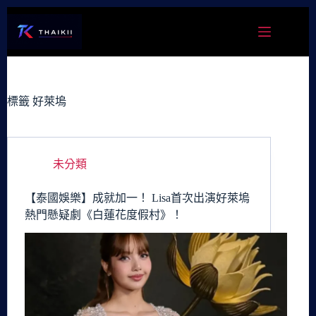
跳
至
主
要
內
容
標籤
好萊塢
未分類
【泰國娛樂】成就加一！ Lisa首次出演好萊塢
熱門懸疑劇《白蓮花度假村》！