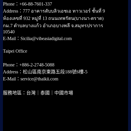
Phone：+66-88-7601-337
Address：777 อาคารดับบลิวเอชเอ ทาวเวอร์ ชั้นที่ 9
ห้องเลขที่ 932 หมู่ที่ 13 ถนนเทพรัตน(บางนา-ตราด)
กม.7 ตำบลบางแก้ว อำเภอบางพลี จ.สมุทรปราการ
10540
E-Mail：Sicilia@vibeasiadigital.com
Taipei Office
Phone：+886-2-2748-5088
Address：松山區南京東路五段188號6樓-5
E-Mail：service@thaikii.com
服務地區：台灣｜泰國｜中國市場